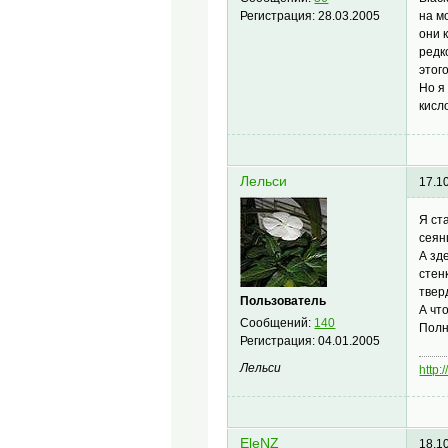
на м
Регистрация:
28.03.2005
они 
редк
этого
Но я
кисл
Лельси
17.1
Я ст
сеян
А зд
стен
твер
Пользователь
А чт
Сообщений:
140
Полн
Регистрация:
04.01.2005
Лельси
http:
EleNZ
18.1