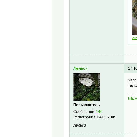
orh
Лельси
17.1
Упло
толк
http:
Пользователь
Сообщений:
140
Регистрация:
04.01.2005
Лельси