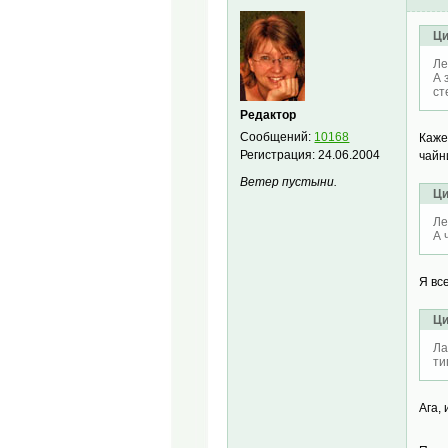
Ци
Ле
А 
ст
Редактор
Сообщений:
10168
Каже
Регистрация:
24.06.2004
чайн
Ветер пустыни.
Ци
Ле
А 
Я вс
Ци
Ла
ти
Ага,