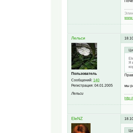
Поче
Эли
www.
Лельси
18.1
Ци
El
Я 
ко
Пользователь
Прав
Сообщений:
140
Регистрация:
04.01.2005
мы р
Лельси
http:
EleNZ
18.1
Ци