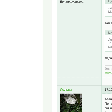
Ци
Ветер пустыни.
Ле
Мо
Там 
Ци
Ле
То
ка
Ладн
Эли
www.
Лельси
17.1
Ален
Появ
связ