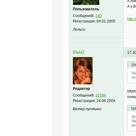
А гн
А у 
Пользователь
Сообщений:
140
http:
Регистрация:
04.01.2005
Лельси
EleNZ
17.1
Ци
Ле
не
Редактор
ИМХО
Сообщений:
10168
появ
Регистрация:
24.06.2004
Ци
Ветер пустыни.
Ле
Яв
мх