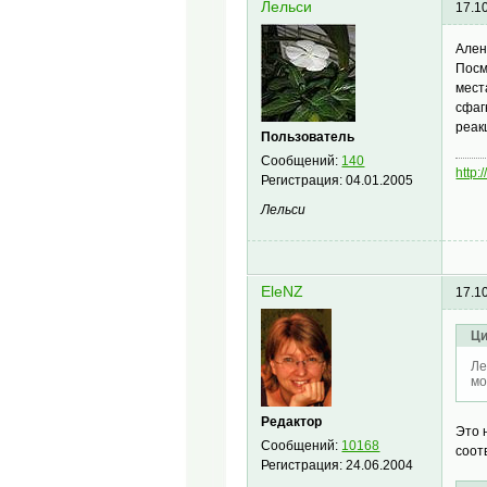
Лельси
17.1
Ален
Посм
мест
сфаг
реак
Пользователь
Сообщений:
140
http:
Регистрация:
04.01.2005
Лельси
EleNZ
17.1
Ци
Ле
мо
Редактор
Это 
Сообщений:
10168
соот
Регистрация:
24.06.2004