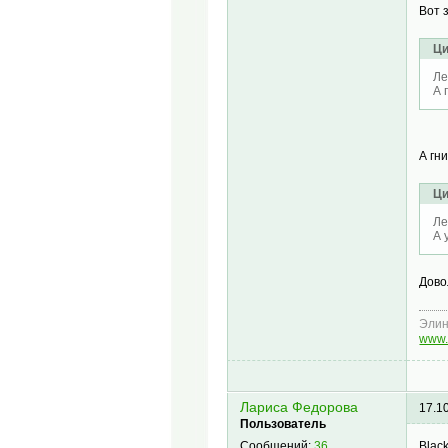
Вот 
Ци
Ле
А 
А гн
Ци
Ле
А 
Дово
Эли
www.
Лариса Федорова
17.1
Пользователь
Blac
Сообщений:
36