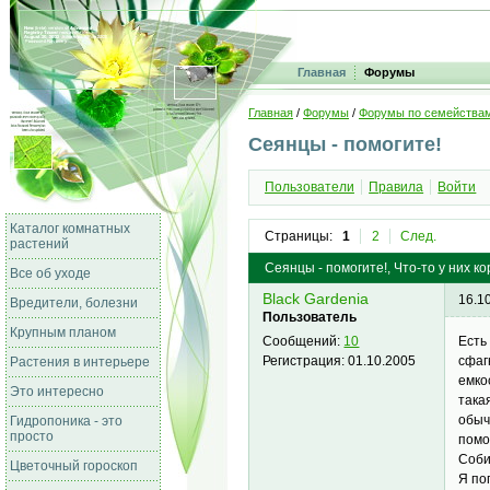
Главная
Форумы
Главная
/
Форумы
/
Форумы по семейства
Сеянцы - помогите!
Пользователи
Правила
Войти
Каталог комнатных
Страницы:
1
2
След.
растений
Сеянцы - помогите!, Что-то у них 
Все об уходе
Black Gardenia
16.1
Вредители, болезни
Пользователь
Крупным планом
Есть
Сообщений:
10
сфаг
Регистрация:
01.10.2005
Растения в интерьере
емко
Это интересно
така
обыч
Гидропоника - это
просто
помо
Соби
Цветочный гороскоп
Я по