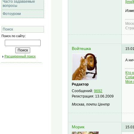
Часто задаваемые
[img
вопросы
Изме
Фотоуроки
Моск
Стра
Поиск
Поиск по сайту:
Войтешка
15.0
Расширенный поиск
А ни
Кто 
Соба
Моя 
Редактор
Сообщений:
9692
Регистрация:
13.06.2009
Москва, почти Центр
Морик
15.0