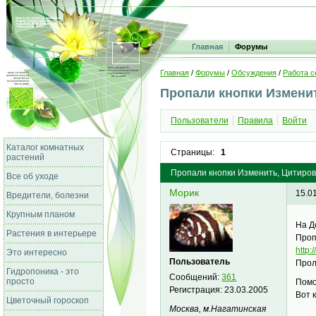
Главная
Форумы
Главная
/
Форумы
/
Обсуждения
/
Работа с
Пропали кнопки Изменит
Пользователи
Правила
Войти
Каталог комнатных
Страницы:
1
растений
Пропали кнопки Изменить, Цитирова
Все об уходе
Морик
15.0
Вредители, болезни
Крупным планом
На Д
Растения в интерьере
Проп
http
Это интересно
Пользователь
Прол
Гидропоника - это
Сообщений:
361
просто
Помо
Регистрация:
23.03.2005
Вот 
Цветочный гороскоп
Москва, м.Нагатинская