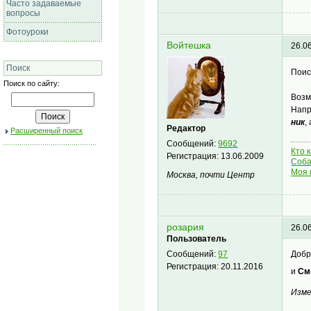
Часто задаваемые
вопросы
Фотоуроки
Войтешка
26.0
Поиск
Поис
Поиск по сайту:
Возм
Напр
ник
,
Редактор
Расширенный поиск
Сообщений:
9692
Кто 
Регистрация:
13.06.2009
Соба
Моя 
Москва, почти Центр
розария
26.0
Пользователь
Добр
Сообщений:
97
Регистрация:
20.11.2016
и
См
Изме