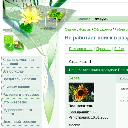
Главная
Форумы
Главная
/
Форумы
/
Обсуждения
/
Работа с
Не работает поиск в ра
Пользователи
Правила
Войти
Каталог комнатных
Страницы:
1
растений
Не работает поиск в разделе Поль
Все об уходе
Берта
26.0
Вредители, болезни
Крупным планом
Наби
Растения в интерьере
Меня
Это интересно
Пользователь
Гидропоника - это
Сообщений:
405
просто
Регистрация:
16.01.2005
Цветочный гороскоп
Москва