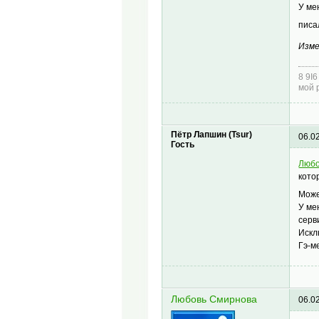
У ме
писа
Изме
8 9I
мой 
Пётр Лапшин (Tsur)
06.0
Гость
Любо
кото
Може
У ме
серв
Искл
Гэ-м
Любовь Смирнова
06.0