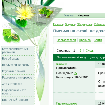
Главная
Форумы
Главная
/
Форумы
/
Обсуждения
/
Работа с
Письма на e-mail не дох
Пользователи
Правила
Войти
Каталог комнатных
Страницы:
1
2
След.
растений
Письма на e-mail не доходят до адр
Все об уходе
Irinakiv
10.0
Вредители, болезни
Пользователь
Крупным планом
Прош
Сообщений:
25
Регистрация:
28.04.2011
Растения в интерьере
Отпр
Это интересно
адре
Гидропоника - это
просто
Цветочный гороскоп
Гдетонасвете
11.0