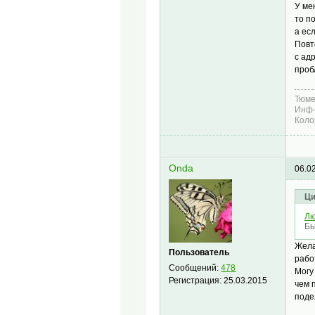
У ме
то п
а ес
Повт
с ад
проб
Тюме
Инф-
Коло
Onda
06.0
Ци
Лю
Бы
Жела
Пользователь
рабо
Сообщений:
478
Могу
Регистрация:
25.03.2015
чем 
поде