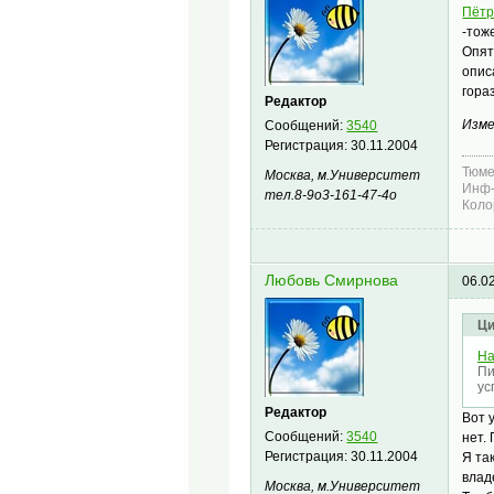
Пётр
-тож
Опят
опис
гора
Редактор
Изме
Сообщений:
3540
Регистрация:
30.11.2004
Тюме
Москва, м.Университет
Инф-
тел.8-9о3-161-47-4о
Коло
Любовь Смирнова
06.0
Ци
На
Пи
ус
Редактор
Вот у
Сообщений:
3540
нет. 
Регистрация:
30.11.2004
Я та
влад
Москва, м.Университет