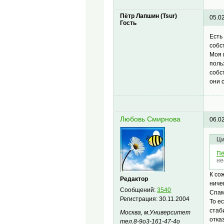
Пётр Лапшин (Tsur)
05.0
Гость
Есть
собс
Моя 
поль
собс
они 
Любовь Смирнова
06.0
Ци
Пё
не
К со
Редактор
ниче
Сообщений:
3540
Спам
Регистрация:
30.11.2004
То е
стаб
Москва, м.Университет
отка
тел.8-9о3-161-47-4о