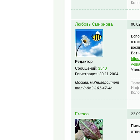
Коло
Любовь Смирнова
06.0
Вспо
я ка
восп
Вот 
http
Редактор
v-sp
Сообщений:
3540
У ко
Регистрация:
30.11.2004
Москва, м.Университет
Тюме
Инф-
тел.8-9о3-161-47-4о
Коло
Fresco
23.0
Пись
отпи