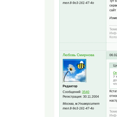
Тут 
тел.8-9о3-161-47-4о
серв
сайт
Изме
Тюме
Инф-
Коло
Любовь Смирнова
06.0
Ци
Or
У 
до
чт
Редактор
Кста
Сообщений:
3540
отно
Регистрация:
30.11.2004
наст
Москва, м.Университет
тел.8-9о3-161-47-4о
Тюме
Инф-