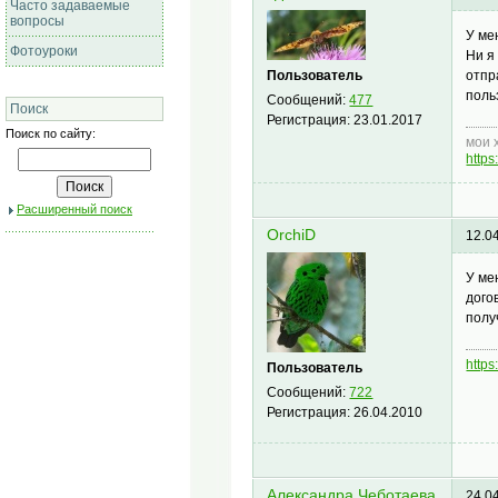
Часто задаваемые
вопросы
У ме
Фотоуроки
Ни я
Пользователь
отпр
поль
Сообщений:
477
Поиск
Регистрация:
23.01.2017
Поиск по сайту:
мои 
http
Расширенный поиск
OrchiD
12.0
У ме
дого
полу
https
Пользователь
Сообщений:
722
Регистрация:
26.04.2010
Александра Чеботаева
24.0