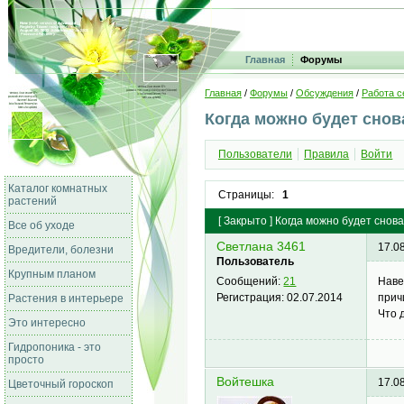
Главная
Форумы
Главная
/
Форумы
/
Обсуждения
/
Работа с
Когда можно будет снов
Пользователи
Правила
Войти
Каталог комнатных
Страницы:
1
растений
[
Закрыто
]
Когда можно будет снова
Все об уходе
Светлана 3461
17.0
Вредители, болезни
Пользователь
Крупным планом
Наве
Сообщений:
21
прич
Регистрация:
02.07.2014
Растения в интерьере
Что 
Это интересно
Гидропоника - это
просто
Войтешка
17.0
Цветочный гороскоп