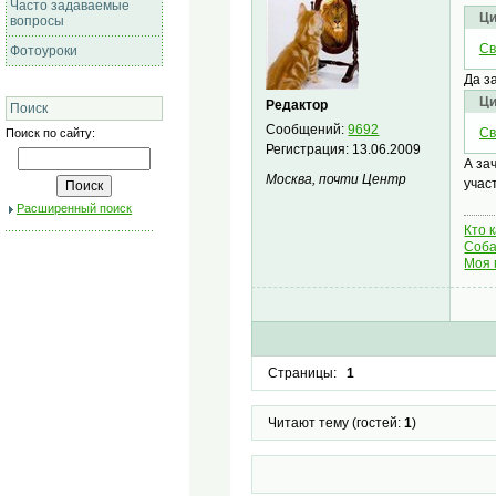
Часто задаваемые
Ци
вопросы
Св
Фотоуроки
Да з
Ци
Редактор
Поиск
Сообщений:
9692
Св
Поиск по сайту:
Регистрация:
13.06.2009
А за
Москва, почти Центр
учас
Расширенный поиск
Кто 
Соба
Моя 
Страницы:
1
Читают тему (гостей:
1
)