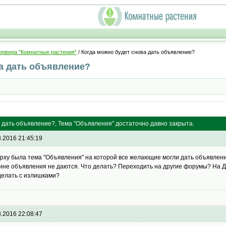
ервера "Комнатные растения"
/ Когда можно будет снова дать объявление?
а дать объявление?
 дать объявление?, Тема "Объявления" достаточно давно закрыта.
8.2016 21:45:19
рху была тема "Объявления" на которой все желающие могли дать объявления
ине объявления не даются. Что делать? Переходить на другие форумы? На ДО
делать с излишками?
8.2016 22:08:47