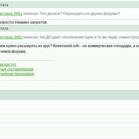
тата
етлана 3461
написал: Что делать? Переходить на другие форумы?
апросто! Никаких запретов.
тата
етлана 3461
написал: На ДО дают объявления одни и те же люди, новых прод
чем нужно расширять их круг? flowersweb.info - не коммерческая площадка, 
тников форума.
как растет
чья составляющая
грибная биография