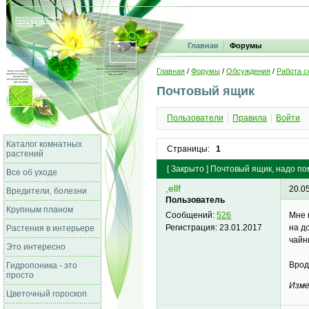
Главная
Форумы
Главная
/
Форумы
/
Обсуждения
/
Работа с
Почтовый ящик
Пользователи
Правила
Войти
Каталог комнатных
Страницы:
1
растений
[
Закрыто
]
Почтовый ящик, надо по
Все об уходе
,ellf
20.0
Вредители, болезни
Пользователь
Крупным планом
Мне 
Сообщений:
526
на д
Регистрация:
23.01.2017
Растения в интерьере
чайн
Это интересно
Врод
Гидропоника - это
просто
Изме
Цветочный гороскоп