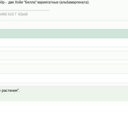
50р.- две Хойи "Белла" вариегатные (альбамаргината).
6)48б 41б 7 Юрий
е растения".