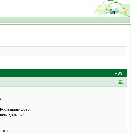
RSS
#1
.
 МАХ, вышлю фото.
ники достали!
мнаты.