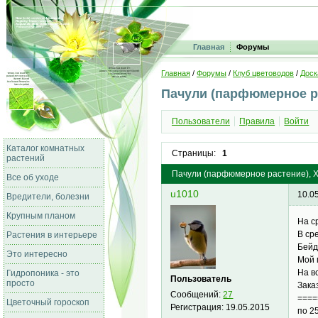
Главная
Форумы
Главная
/
Форумы
/
Клуб цветоводов
/
Доск
Пачули (парфюмерное ра
Пользователи
Правила
Войти
Каталог комнатных
Страницы:
1
растений
Пачули (парфюмерное растение), Хо
Все об уходе
u1010
10.0
Вредители, болезни
Крупным планом
На с
В ср
Растения в интерьере
Бейд
Это интересно
Мой 
На в
Гидропоника - это
Пользователь
просто
Зака
Сообщений:
27
====
Цветочный гороскоп
Регистрация:
19.05.2015
по 2