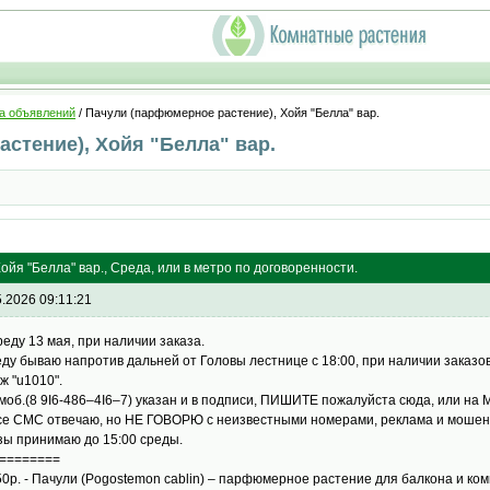
а объявлений
/ Пачули (парфюмерное растение), Хойя "Белла" вар.
стение), Хойя "Белла" вар.
йя "Белла" вар., Среда, или в метро по договоренности.
5.2026 09:11:21
реду 13 мая, при наличии заказа.
еду бываю напротив дальней от Головы лестнице с 18:00, при наличии заказов
ж "u1010".
моб.(8 9I6-486–4I6–7) указан и в подписи, ПИШИТЕ пожалуйста сюда, или на
се СМС отвечаю, но НЕ ГОВОРЮ с неизвестными номерами, реклама и мошен
зы принимаю до 15:00 среды.
========
50р. - Пачули (Pogostemon cablin) – парфюмерное растение для балкона и ко