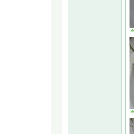
IM
IM