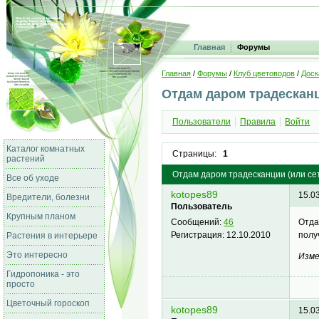
Главная
Форумы
Главная
/
Форумы
/
Клуб цветоводов
/
Доск
Отдам даром традесканц
Пользователи
Правила
Войти
Каталог комнатных
Страницы:
1
растений
Отдам даром традесканции (или се
Все об уходе
kotopes89
15.0
Вредители, болезни
Пользователь
Крупным планом
Отда
Сообщений:
46
полу
Регистрация:
12.10.2010
Растения в интерьере
Это интересно
Изме
Гидропоника - это
просто
Цветочный гороскоп
kotopes89
15.0