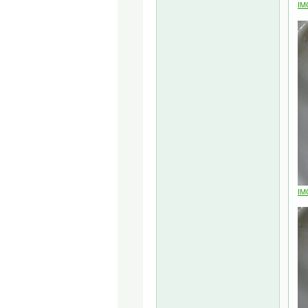
IM
IM