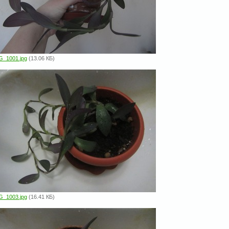
G_1001.jpg
(13.06 КБ)
G_1003.jpg
(16.41 КБ)