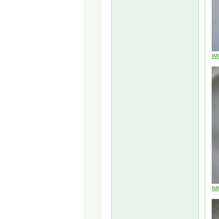
IM
IM