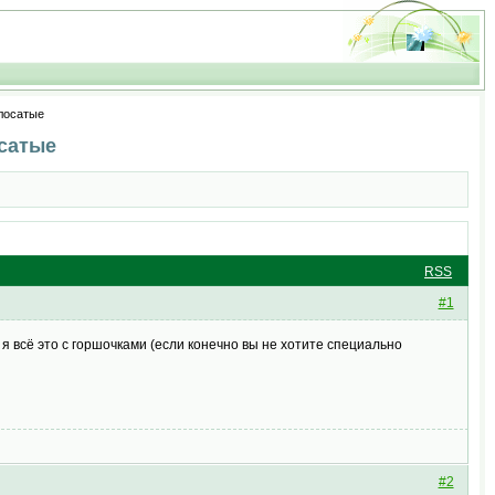
олосатые
осатые
RSS
#1
я всё это с горшочками (если конечно вы не хотите специально
#2