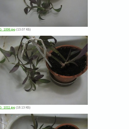
G_1006.jpg
(13.07 КБ)
G_1011.jpg
(18.13 КБ)