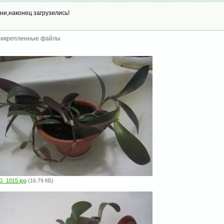
они,наконец загрузились!
икрепленные файлы
G_1015.jpg
(16.79 КБ)