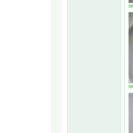
IM
IM