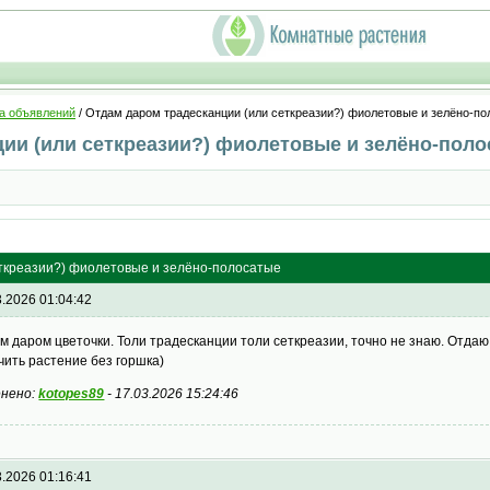
а объявлений
/ Отдам даром традесканции (или сеткреазии?) фиолетовые и зелёно-п
ии (или сеткреазии?) фиолетовые и зелёно-пол
ткреазии?) фиолетовые и зелёно-полосатые
3.2026 01:04:42
м даром цветочки. Толи традесканции толи сеткреазии, точно не знаю. Отдаю 
чить растение без горшка)
нено:
kotopes89
-
17.03.2026 15:24:46
3.2026 01:16:41