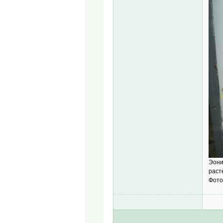
Эони
раст
Фото