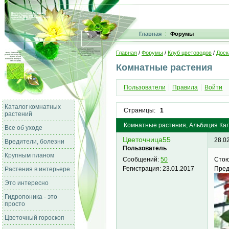
Главная
Форумы
Главная
/
Форумы
/
Клуб цветоводов
/
Доск
Комнатные растения
Пользователи
Правила
Войти
Каталог комнатных
Страницы:
1
растений
Комнатные растения, Альбиция Кал
Все об уходе
Цветочница55
28.0
Вредители, болезни
Пользователь
Крупным планом
Стою
Сообщений:
50
Пред
Регистрация:
23.01.2017
Растения в интерьере
Это интересно
Гидропоника - это
просто
Цветочный гороскоп