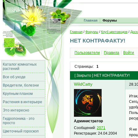
Главная
Форумы
Главная
/
Форумы
/
Клуб цветоводов
/
Доск
НЕТ КОНТРАФАКТУ!
Пользователи
Правила
Войти
Каталог комнатных
Страницы:
1
растений
[
Закрыто
]
НЕТ КОНТРАФАКТУ!
Все об уходе
WildCatty
28.1
Вредители, болезни
Крупным планом
Итак
Сего
Растения в интерьере
удоб
Это интересно
Поль
ресу
Гидропоника - это
Администратор
просто
Сообщений:
2071
Я не
Цветочный гороскоп
Регистрация:
24.04.2004
прощ