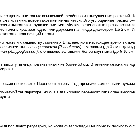
и создании цветочных композиций, особенно из высушенных растений. Т
жется листьями, вовсе таковыми не является. Это уплощенные, располо
беги выполняют функции листьев. Мелкие зеленоватые цветки возника
тся очень красивая одно- или двусеменная ягода диаметром 1,5-2 см. И
 ежегодно приносящий плоды.
 относили к семейству лилейных Liliaceae, но в настоящее время вклю
олее известны -
иглица колючая (R.aculeatus)
с мелкими (до 3 см в длину
ная (R.hypoglossum)
, с оливково-зелеными, более крупными (до 5-10 см
 в высоту, иглица подъязычная - не более 50 см. В течение сезона игли
тмирают.
и рассеянном свете. Переносят и тень. Под прямыми солнечными лучам
омнатной температуре, но оба вида хорошо переносят как более высокую,
рунте.
ения поливают регулярно, но когда филлокладии на побегах полностью 