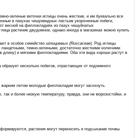
емно-зеленые веточки иглицы очень жесткие, и им буквально все
женные в пазухах чешуевидных листьев укороченные побеги,
ют весной на филлокладиях из пазух чешуйчатых
глица растение двудомное, однако иногда в магазинах можно купить
чают в особое семейство
иглициевых (Ruscaceae
). Род иглицы
) ланцетными, темно-зелеными, достаточно жесткими колючими
 в длину) и мягкими филлокладиями. Оба эти вида хорошо растут в
ца образует несколько побегов, отрастающих от подземного
и жарким летом молодые филлокладии могут засохнуть.
 так и более низкую температуру, правда, они не морозостойки, и
сформируются, растения могут переносить и подсыхание почвы.