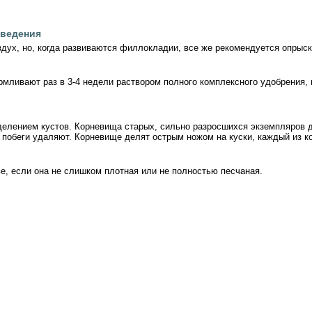
сведения
дух, но, когда развиваются филлокладии, все же рекомендуется опрыск
рмливают раз в 3-4 недели раствором полного комплексного удобрения, 
елением кустов. Корневища старых, сильно разросшихся экземпляров 
побеги удаляют. Корневище делят острым ножом на куски, каждый из к
е, если она не слишком плотная или не полностью песчаная.