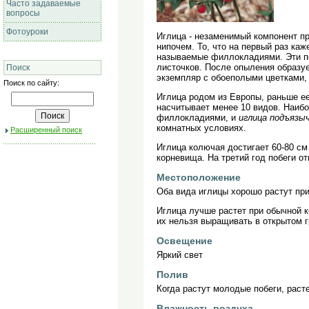
Часто задаваемые
вопросы
Фотоуроки
Иглица - незаменимый компонент пр
нипочем. То, что на первый раз ка
называемые филлокладиями. Эти по
листочков. После опыления образуе
Поиск
экземпляр с обоеполыми цветками,
Поиск по сайту:
Иглица родом из Европы, раньше ее
насчитывает менее 10 видов. Наиб
филлокладиями, и
иглица подъязыч
комнатных условиях.
Расширенный поиск
Иглица колючая достигает 60-80 см
корневища. На третий год побеги о
Местоположение
Оба вида иглицы хорошо растут пр
Иглица лучше растет при обычной к
их нельзя выращивать в открытом г
Освещение
Яркий свет
Полив
Когда растут молодые побеги, раст
Влажность воздуха