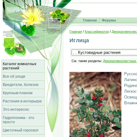
Главная
Форумы
Главная
/
Классификатор
/
Декоративнолис
Иглица
См. также разделы:
Декоративнолистные
Каталог комнатных
растений
Русско
Все об уходе
Латинс
Вредители, болезни
Родина
Легкос
Крупным планом
Освещ
Растения в интерьере
Влажно
Это интересно
Гидропоника - это
просто
Цветочный гороскоп