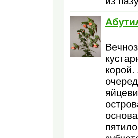
из паз
Абути
Вечноз
кустар
корой.
очеред
яйцеви
остров
основа
пятило