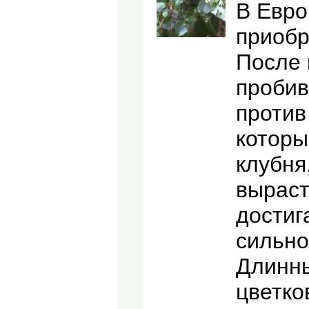
В Евро
приобр
После 
пробив
против
которы
клубня
выраст
достиг
сильно
Длинны
цветко