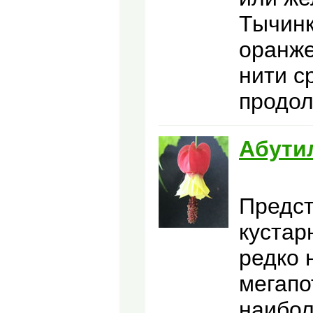
Тычинк
оранж
нити с
продол
Абути
Предст
кустар
редко 
мегапо
наибол