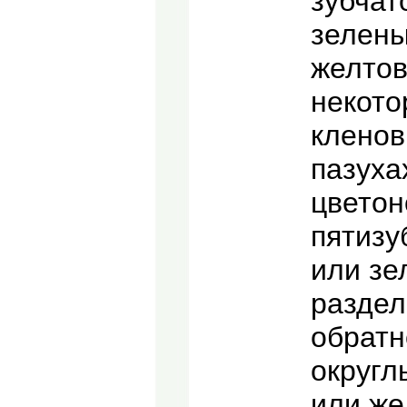
зубчат
зелены
желтов
некото
кленов
пазуха
цветон
пятизу
или зе
раздел
обратн
округл
или же