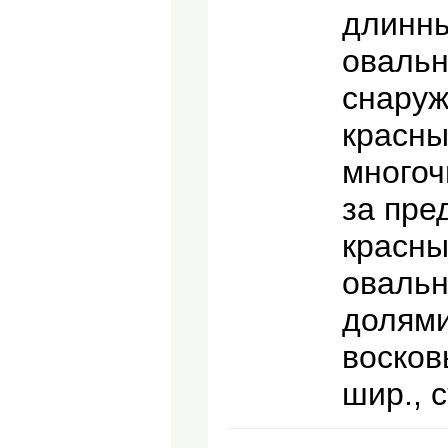
длинны
овальн
снаруж
красны
многоч
за пре
красны
оваль
долями
восков
шир., 