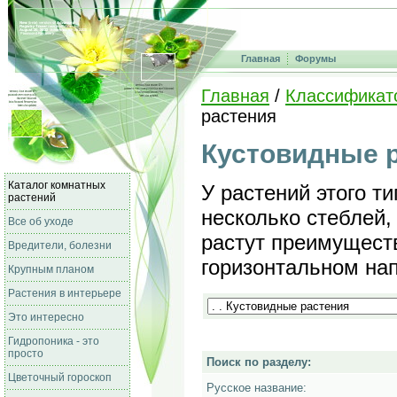
Главная
Форумы
Главная
/
Классификат
растения
Кустовидные 
Каталог комнатных
У растений этого т
растений
несколько стеблей, 
Все об уходе
растут преимущест
Вредители, болезни
горизонтальном на
Крупным планом
Растения в интерьере
Это интересно
Гидропоника - это
просто
Поиск по разделу:
Цветочный гороскоп
Русское название: