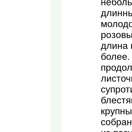
неболь
длинны
молодо
розовы
длина 
более.
продол
листоч
супрот
блестя
крупны
собран