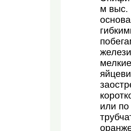
м выс.
основа
гибким
побега
желези
мелкие 
яйцеви
заостр
коротк
или по
трубча
оранже