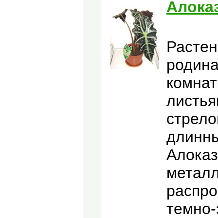
Алока
Растен
родина
комнат
листья
стрело
длинны
Алоказ
металл
распро
темно-