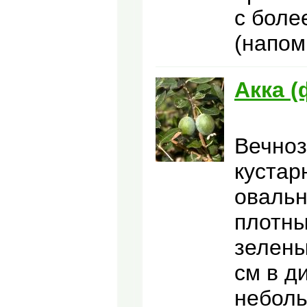
с боле
(напом
Акка (
Вечноз
кустар
овальн
плотны
зелены
см в д
неболь