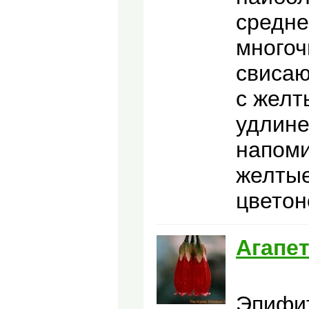
средне
многоч
свисаю
с желт
удлине
напоми
желтые
цветон
Агапе
Эпифит