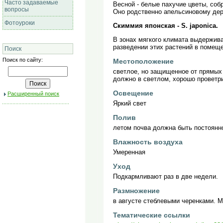
Часто задаваемые
Весной - белые пахучие цветы, собр
вопросы
Оно родственно апельсиновому дере
Фотоуроки
Скиммия японская - S. japonica.
В зонах мягкого климата выдержив
разведении этих растений в помещ
Поиск
Поиск по сайту:
Местоположение
светлое, но защищенное от прямых 
должно в светлом, хорошо проветр
Освещение
Расширенный поиск
Яркий свет
Полив
летом почва должна быть постоянн
Влажность воздуха
Умеренная
Уход
Подкармливают раз в две недели.
Размножение
в августе стеблевыми черенками. 
Тематические ссылки