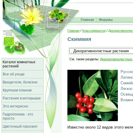
Главная
Форумы
Главная
/
Классификатор
/
Декоративнолис
Скиммия
См. также разделы:
Декоративнолистные
Каталог комнатных
растений
Русско
Все об уходе
Латинс
Вредители, болезни
Семейс
Легкос
Крупным планом
Освещ
Растения в интерьере
Влажно
Это интересно
Гидропоника - это
просто
Цветочный гороскоп
Известно около 12 видов этого мелк