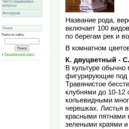
Часто задаваемые
вопросы
Фотоуроки
Название рода, вер
включает 100 видов
Поиск
по берегам рек и в
Поиск по сайту:
В комнатном цветов
Расширенный поиск
К. двуцветный - C. 
В культуре обычно
фигурирующие под с
Травянистое бесст
клубнями до 10-12 
копьевидными мног
черешках. Листья в
красными пятнами н
зелеными краями и 