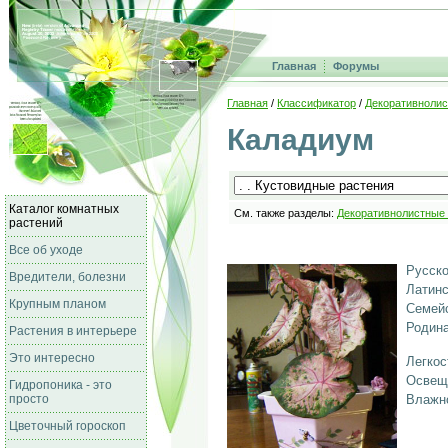
Главная
Форумы
Главная
/
Классификатор
/
Декоративнолис
Каладиум
Каталог комнатных
См. также разделы:
Декоративнолистные
растений
Все об уходе
Русско
Вредители, болезни
Латинс
Крупным планом
Семейс
Родина
Растения в интерьере
Это интересно
Легкос
Освещ
Гидропоника - это
просто
Влажно
Цветочный гороскоп