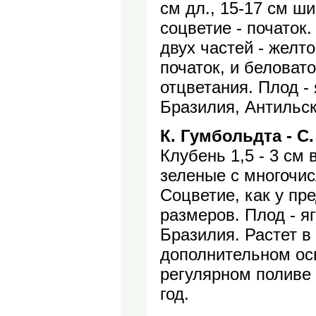
см дл., 15-17 см ш
соцветие - початок
двух частей - желт
початок, и беловат
отцветания. Плод -
Бразилия, Антильски
К. Гумбольдта - C. 
Клубень 1,5 - 3 см 
зеленые с многочи
Соцветие, как у пр
размеров. Плод - яг
Бразилия. Растет в 
дополнительном ос
регулярном поливе 
год.