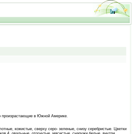
но произрастающие в Южной Америке.
лотные, кожистые, сверху серо- зеленые, снизу серебристые. Цветки
ов 4, овальные, отогнутые, мясистые, снаружи белые, внутри