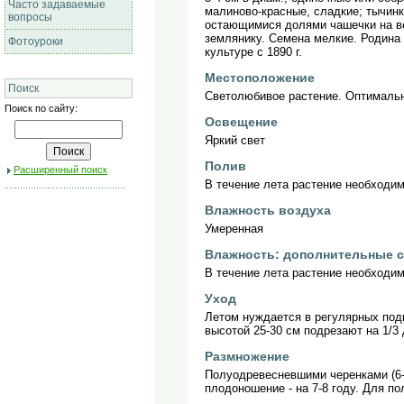
Часто задаваемые
малиново-красные, сладкие; тычин
вопросы
остающимися долями чашечки на вер
землянику. Семена мелкие. Родина 
Фотоуроки
культуре с 1890 г.
Местоположение
Поиск
Светолюбивое растение. Оптимальн
Поиск по сайту:
Освещение
Яркий свет
Полив
Расширенный поиск
В течение лета растение необходим
Влажность воздуха
Умеренная
Влажность: дополнительные 
В течение лета растение необходим
Уход
Летом нуждается в регулярных подк
высотой 25-30 см подрезают на 1/3
Размножение
Полуодревесневшими черенками (6-8
плодоношение - на 7-8 году. Для п