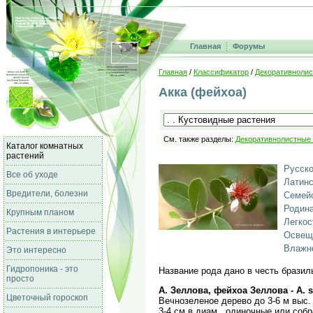
Главная
Форумы
Главная
/
Классификатор
/
Декоративнолис
Акка (фейхоа)
См. также разделы:
Декоративнолистные
Каталог комнатных
растений
Русско
Все об уходе
Латинс
Вредители, болезни
Семейс
Родина
Крупным планом
Легкос
Растения в интерьере
Освещ
Влажно
Это интересно
Гидропоника - это
Название рода дано в честь бразил
просто
А. Зеллова, фейхоа Зеллова - A. se
Цветочный гороскоп
Вечнозеленое дерево до 3-6 м выс.
3-4 см в диам., одиночные или соб