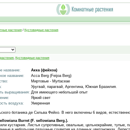
тные растения
/
Кустовидные растения
 растения
,
Кустовидные растения
е название:
Акка (фейхоа)
кое название:
Acca Berg (Feijoa Berg)
тво:
Миртовые - Myrtaceae
:
Уругвай, парагвай, Аргентина, Южная Бразилия.
ть выращивания:
Для имеющего небольшой опыт
ение:
Яркий свет
сть воздуха:
Умеренная
ьского ботаника де Сильва Фейхо. В него включены 6 видов, естествен
llowiana Burret (F. sellowiana Berg.).
 или кустарник. Листья супротивные, овальные, цельнокрайние, тупые, п
ранные в небольшие пазушные соцветия на длинных цветоножках. Лепестк