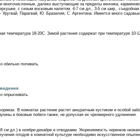
ки многочисленные, далеко выступающие за пределы венчика, карминово
хушке, с сизым восковым налетом, 4-7 см дл., 3-5 см шир., съедобная.
- Уругвай, Парагвай, Ю. Бразилия, С. Аргентина. Имеется много садов
ая температура 18-20С. Зимой растения содержат при температуре 10-1
о обильно поливать.
сведения
о опрыскивать.
ормках. В комнатах растение растет аккуратным кустиком и особой заб
 длины и боковые побеги также, не допуская их чрезмерного удлинения.
 см дл.) в ноябре-декабре и отводками. Укореняемость черенков низкая.
олучения плодов в комнатной культуре необходимо искусственное опылен