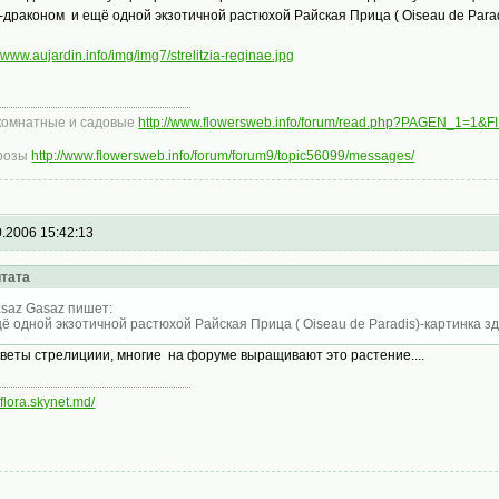
-драконом и ещё одной экзотичной растюхой Райская Прица ( Oiseau de Paradi
//www.aujardin.info/img/img7/strelitzia-reginae.jpg
комнатные и садовые
http://www.flowersweb.info/forum/read.php?PAGEN_1=1&
розы
http://www.flowersweb.info/forum/forum9/topic56099/messages/
0.2006 15:42:13
тата
saz Gasaz пишет:
ё одной экзотичной растюхой Райская Прица ( Oiseau de Paradis)-картинка зде
цветы стрелициии, многие на форуме выращивают это растение....
//flora.skynet.md/