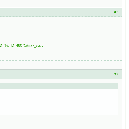
#2
FID=9&TID=48075#nav_start
#3