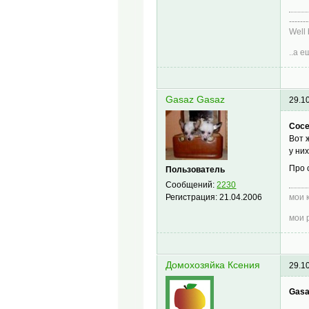
-------
Well 
..а 
Gasaz Gasaz
29.1
Сосе
Вот 
у ни
Про 
Пользователь
Сообщений:
2230
Регистрация:
21.04.2006
мои 
мои 
Домохозяйка Ксения
29.1
Gasa