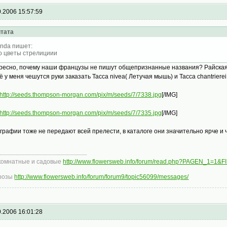
0.2006 15:57:59
тата
nda пишет:
о цветы стрелициии
ресно, почему наши французы не пишут общепризнанные названия? Райская 
ё у меня чешутся руки заказать Tacca nivea( Летучая мышь) и Tacca chantrierei
http://seeds.thompson-morgan.com/pix/m/seeds/7/7338.jpg
[/IMG]
http://seeds.thompson-morgan.com/pix/m/seeds/7/7335.jpg
[/IMG]
графии тоже не передают всей прелести, в каталоге они значительно ярче и 
комнатные и садовые
http://www.flowersweb.info/forum/read.php?PAGEN_1=1&
розы
http://www.flowersweb.info/forum/forum9/topic56099/messages/
0.2006 16:01:28