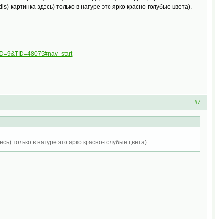
s)-картинка здесь) только в натуре это ярко красно-голубые цвета).
FID=9&TID=48075#nav_start
#7
сь) только в натуре это ярко красно-голубые цвета).