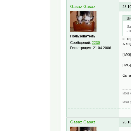
Gasaz Gasaz
28.1
Ци
Sa
эт
Пользователь
инте
Сообщений:
2230
А ещ
Регистрация:
21.04.2006
[IMG]
[IMG]
Фото
мои 
мои 
Gasaz Gasaz
28.1