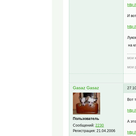
http
И вот
http
Луко
на к
мои 
мои 
Gasaz Gasaz
27.1
Вот 
http
Пользователь
А эт
Сообщений:
2230
Регистрация:
21.04.2006
http