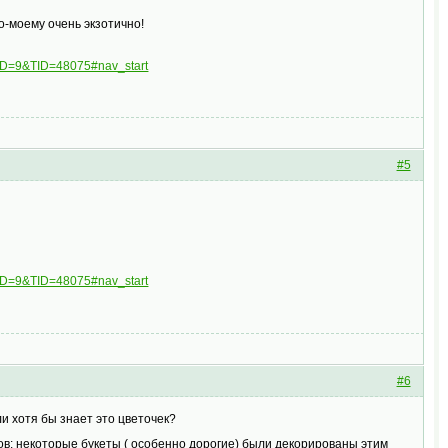
о-моему очень экзотично!
FID=9&TID=48075#nav_start
#5
FID=9&TID=48075#nav_start
#6
и хотя бы знает это цветочек?
ов: некоторые букеты ( особенно дорогие) были декорированы этим