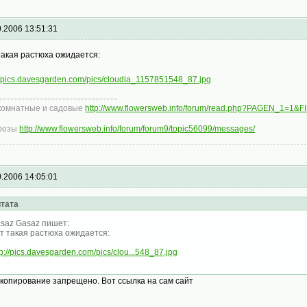
0.2006 13:51:31
такая растюха ожидается:
://pics.davesgarden.com/pics/cloudia_1157851548_87.jpg
комнатные и садовые
http://www.flowersweb.info/forum/read.php?PAGEN_1=1&
розы
http://www.flowersweb.info/forum/forum9/topic56099/messages/
0.2006 14:05:01
тата
saz Gasaz пишет:
т такая растюха ожидается:
tp://pics.davesgarden.com/pics/clou...548_87.jpg
..копирование запрещено. Вот ссылка на сам сайт