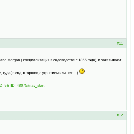
#11
n and Morgan ( специализация в садоводстве с 1855 года), и заказывают
уда( в сад, в горшок, с укрытием или нет.....)
FID=9&TID=48075#nav_start
#12