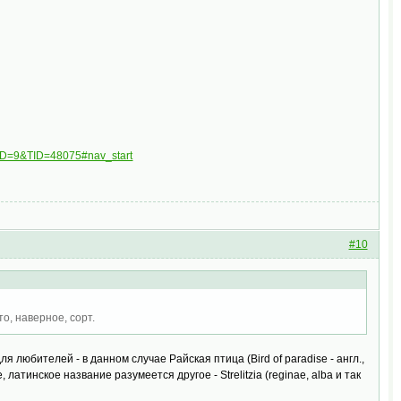
FID=9&TID=48075#nav_start
#10
, наверное, сорт.
любителей - в данном случае Райская птица (Bird of paradise - англ.,
латинское название разумеется другое - Strelitzia (reginae, alba и так