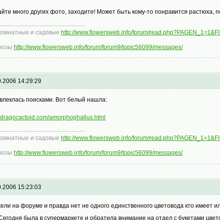
айте много других фото, заходите! Может быть кому-то понравится растюха, п
комнатные и садовые
http://www.flowersweb.info/forum/read.php?PAGEN_1=1&
розы
http://www.flowersweb.info/forum/forum9/topic56099/messages/
0.2006 14:29:29
увлеклась поисками. Вот белый нашла:
//dragocactoid.com/amorphophallus.html
комнатные и садовые
http://www.flowersweb.info/forum/read.php?PAGEN_1=1&
розы
http://www.flowersweb.info/forum/forum9/topic56099/messages/
0.2006 15:23:03
ели на форуме и правда нет не одного единственного цветовода кто имеет ил
егодня была в супермаркете и обратила внимание на отдел с букетами цвет