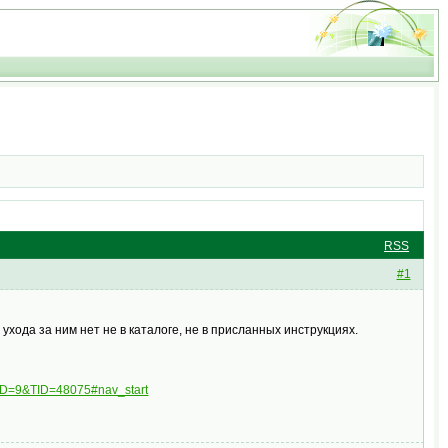
RSS
#1
хода за ним нет не в каталоге, не в присланных инструкциях.
FID=9&TID=48075#nav_start