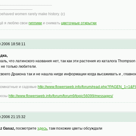
---------------------------
behaved women rarely make history. (с)
ещё я люблю свои
гиппики
и снимать
цветочные открытки
0.2006 18:58:11
дка,
жаль, что латинского названия нет, так как эти растения из каталога Thompso
х не только любители.
своего Дракона так и не нашла нигде информации когда высаживать и , главное, к
комнатные и садовые
http://www.flowersweb.info/forum/read.php?PAGEN_1=1&
розы
http://www.flowersweb.info/forum/forum9/topic56099/messages/
0.2006 21:15:32
z Gasaz,
посмотрите
здесь
, там похожие цветы обсуждали