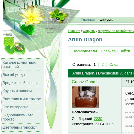
Главная
Форумы
Главная
/
Форумы
/
Форумы по семейства
Arum Dragon
Пользователи
Правила
Войти
Каталог комнатных
Страницы:
1
2
След.
растений
Arum Dragon, ( Dracunculus vulgaris)
Все об уходе
Gasaz Gasaz
27.1
Вредители, болезни
Крупным планом
Сего
дожд
Растения в интерьере
Може
Это интересно
Пользователь
Гидропоника - это
мои 
Сообщений:
2230
просто
Регистрация:
21.04.2006
мои 
Цветочный гороскоп