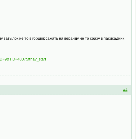
у затылок не то в горшок сажать на веранду не то сразу в пасисадник
FID=9&TID=48075#nav_start
#4