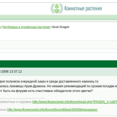
м
/
Клубневые и луковичные растения
/ Arum Dragon
0.2006 13:37:12
дня получила очередной заказ и среди доставленного наконец-то
алась луковицы Арум-Дракона. Но никаких рекомендаций по срокам посадки и у
т быть на форуме есть счастливые обладатели этого цветка?
комнатные и садовые
http://www.flowersweb.info/forum/read.php?PAGEN_1=1&
розы
http://www.flowersweb.info/forum/forum9/topic56099/messages/