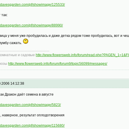
://davesgarden.com/pf/showimage/125533/
 так:
://davesgarden.com/pf/showimage/88990/
вица у меня уже пробудилась и даже детка рядом тоже пробудилась, вот и чеш
лумбу сажать.
комнатные и садовые
http://www.flowersweb.info/forum/read.php?PAGEN_1=1&
розы
http://www.flowersweb.info/forum/forum9/topic56099/messages/
0.2006 14:12:38
так Дракон даёт семена в августе
://davesgarden.com/pf/showimage/5823/
о, наверное, результат оплодотворения
://davesgarden.com/pf/showimage/115680/