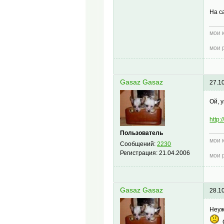
На с
мои 
мои 
Gasaz Gasaz
27.1
Ой, 
http:
Пользователь
мои 
Сообщений:
2230
Регистрация:
21.04.2006
мои 
Gasaz Gasaz
28.1
Неуж
С