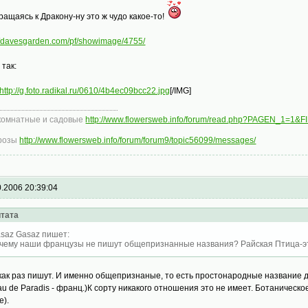
ращаясь к Дракону-ну это ж чудо какое-то!
://davesgarden.com/pf/showimage/4755/
 так:
http://g.foto.radikal.ru/0610/4b4ec09bcc22.jpg
[/IMG]
комнатные и садовые
http://www.flowersweb.info/forum/read.php?PAGEN_1=1&
розы
http://www.flowersweb.info/forum/forum9/topic56099/messages/
0.2006 20:39:04
тата
saz Gasaz пишет:
чему наши французы не пишут общепризнанные названия? Райская Птица-это
как раз пишут. И именно общепризнаные, то есть простонародные название для 
au de Paradis - франц.)К сорту никакого отношения это не имеет. Ботаническое, 
е).