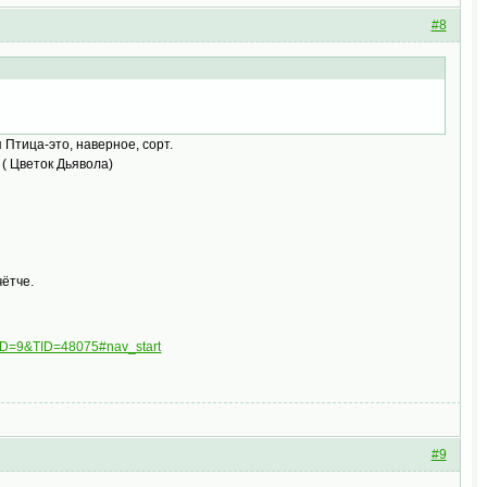
#8
Птица-это, наверное, сорт.
 ( Цветок Дьявола)
чётче.
FID=9&TID=48075#nav_start
#9