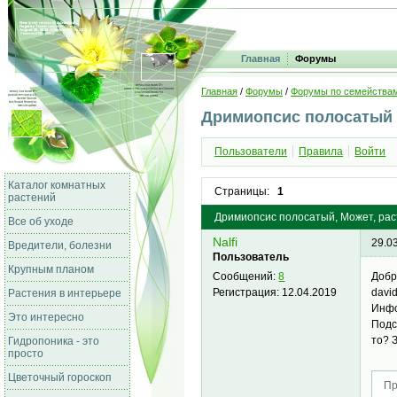
Главная
Форумы
Главная
/
Форумы
/
Форумы по семейства
Дримиопсис полосатый
Пользователи
Правила
Войти
Каталог комнатных
Страницы:
1
растений
Дримиопсис полосатый, Может, раст
Все об уходе
Nalfi
29.0
Вредители, болезни
Пользователь
Крупным планом
Добр
Сообщений:
8
davi
Регистрация:
12.04.2019
Растения в интерьере
Инфо
Это интересно
Подс
то? 
Гидропоника - это
просто
Цветочный гороскоп
Пр