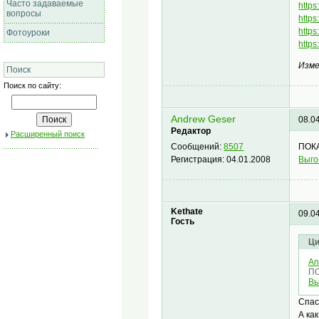
Часто задаваемые
http
вопросы
http
http
Фотоуроки
http
Изме
Поиск
Поиск по сайту:
Andrew Geser
08.0
Редактор
Расширенный поиск
ПОКА
Сообщений:
8507
Выго
Регистрация:
04.01.2008
Kethate
09.0
Гость
Ци
An
ПО
Вы
Спас
А ка