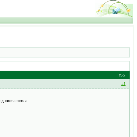
RSS
#1
подножия ствола.