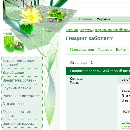
Главная
Форумы
Главная
/
Форумы
/
Форумы по семейства
Гиацинт заболел?
Пользователи
Правила
Войти
Каталог комнатных
Страницы:
1
растений
Гиацинт заболел?, мой первый цве
Все об уходе
Kethate
08.0
Вредители, болезни
Гость
Крупным планом
Здра
Это 
Растения в интерьере
И ст
Это интересно
Поли
Гидропоника - это
просто
https
Цветочный гороскоп
http