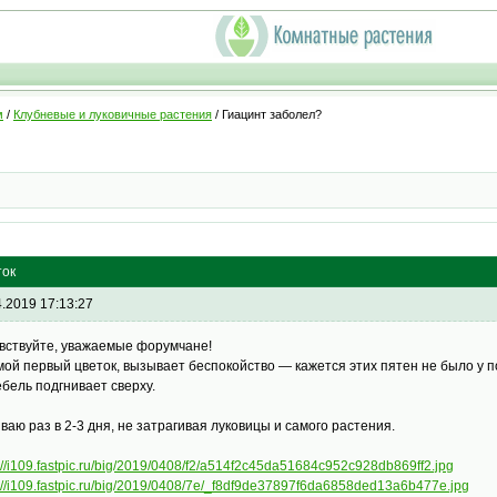
м
/
Клубневые и луковичные растения
/ Гиацинт заболел?
ток
4.2019 17:13:27
вствуйте, уважаемые форумчане!
мой первый цветок, вызывает беспокойство — кажется этих пятен не было у 
ебель подгнивает сверху.
ваю раз в 2-3 дня, не затрагивая луковицы и самого растения.
://i109.fastpic.ru/big/2019/0408/f2/a514f2c45da51684c952c928db869ff2.jpg
s://i109.fastpic.ru/big/2019/0408/7e/_f8df9de37897f6da6858ded13a6b477e.jpg