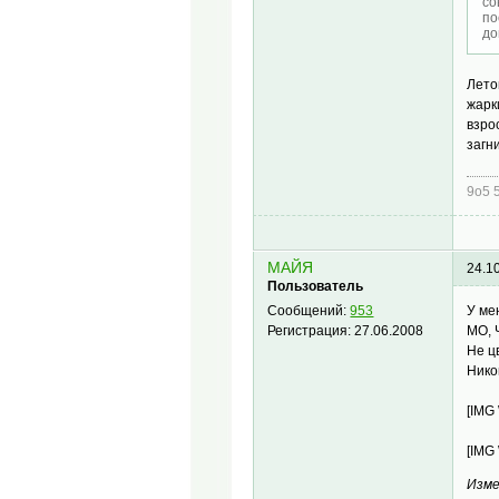
со
по
до
Лето
жарк
взро
загн
9о5 
МАЙЯ
24.1
Пользователь
У ме
Сообщений:
953
МО, 
Регистрация:
27.06.2008
Не ц
Нико
[IMG
[IMG
Изме