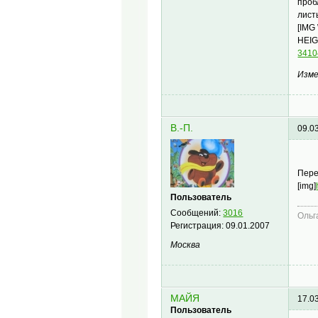
проб
листь
[IMG
HEIG
­341
Изме
В.-П.
09.0
Пере
[img]
Пользователь
Сообщений:
3016
Ольг
Регистрация:
09.01.2007
Москва
МАЙЯ
17.0
Пользователь