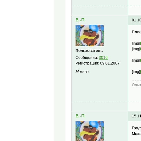
В.-П.
01.1
Плющ
[img]
[img]
Пользователь
Сообщений:
3016
[img]
Регистрация:
09.01.2007
[img]
Москва
Ольг
В.-П.
15.1
Гряд
Може