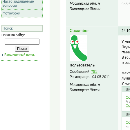
Часто задаваемые
Московская обл. м
9о5 
вопросы
Пятницкое Шоссе
Фотоуроки
Поиск
Cucumber
24.1
Поиск по сайту:
У ме
Подм
глин
Расширенный поиск
В то
к ос
Пользователь
Сообщений:
751
Мечт
Регистрация:
04.05.2011
лучш
У ко
Московская обл. м
Ци
Пятницкое Шоссе
Co
А 
Фо
Ци
Co
я 