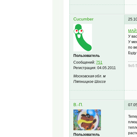
Cucumber
25.1
МАЙ
У ва
У ме
по в
Буду
Пользователь
Сообщений:
751
9о5 
Регистрация:
04.05.2011
Московская обл. м
Пятницкое Шоссе
В.-П.
07.0
Тепе
плющ
тепл
раст
Пользователь