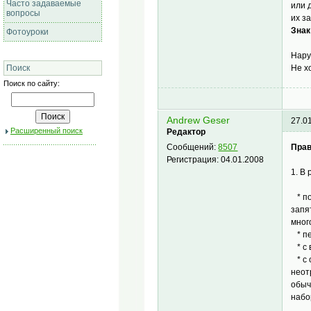
Часто задаваемые
или 
вопросы
их з
Знак
Фотоуроки
Нару
Не х
Поиск
Поиск по сайту:
Andrew Geser
27.0
Расширенный поиск
Редактор
Прав
Сообщений:
8507
Регистрация:
04.01.2008
1. В
* по
запя
мног
* пе
* с 
* с 
неот
обыч
набо