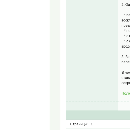
2. О
* пе
воск
пред
* по
* с 
* с 
врод
3. В
пере
В не
став
совр
Полн
Страницы:
1