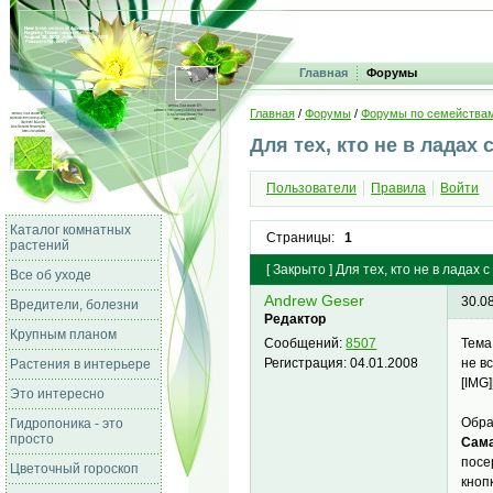
Главная
Форумы
Главная
/
Форумы
/
Форумы по семейства
Для тех, кто не в ладах
Пользователи
Правила
Войти
Каталог комнатных
Страницы:
1
растений
[
Закрыто
]
Для тех, кто не в ладах 
Все об уходе
Andrew Geser
30.0
Вредители, болезни
Редактор
Крупным планом
Тема
Сообщений:
8507
не в
Регистрация:
04.01.2008
Растения в интерьере
[IMG]
Это интересно
Обра
Гидропоника - это
просто
Сам
посе
Цветочный гороскоп
кноп