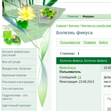
Главная
Форумы
Главная
/
Форумы
/
Форумы по семейства
Болезнь фикуса
Пользователи
Правила
Войти
Каталог комнатных
Страницы:
1
растений
Болезнь фикуса, Болезнь фикуса
Все об уходе
Belenkaya
23.0
Вредители, болезни
Пользователь
Крупным планом
Добр
Сообщений:
15
лист
Регистрация:
23.06.2013
Растения в интерьере
отче
Это интересно
Гидропоника - это
просто
Пр
Цветочный гороскоп