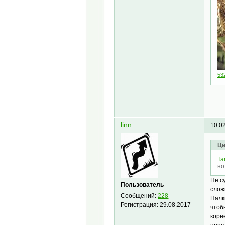
53
linn
10.0
Ци
Ta
но
Не с
Пользователь
слож
Сообщений:
228
Палк
Регистрация:
29.08.2017
чтоб
корн