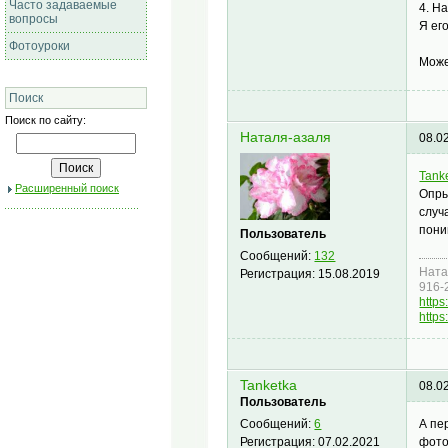
Часто задаваемые
4. Н
вопросы
Я ег
Фотоуроки
Може
Поиск
Поиск по сайту:
Наталя-азаля
08.0
Tank
Расширенный поиск
Опры
случ
пони
Пользователь
Сообщений:
132
Ната
Регистрация:
15.08.2019
916-
https
https
Tanketka
08.0
Пользователь
А пе
Сообщений:
6
фото
Регистрация:
07.02.2021