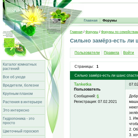
Главная
Форумы
Главная
/
Форумы
/
Форумы по семейства
Сильно замёрз-есть ли 
Пользователи
Правила
Войти
Каталог комнатных
Страницы:
1
растений
Сильно замёрз-есть ли шанс спаст
Все об уходе
Tanketka
07.0
Вредители, болезни
Пользователь
Крупным планом
Добр
Сообщений:
6
маши
Регистрация:
07.02.2021
Растения в интерьере
неко
Это интересно
зелё
1. И
Гидропоника - это
просто
чтоб
2. О
Цветочный гороскоп
3. х