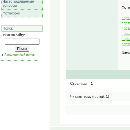
Часто задаваемые
вопросы
Фото
Фотоуроки
https
https
https
Поиск
http
Поиск по сайту:
https
http
Изме
Расширенный поиск
Страницы:
1
Читают тему (гостей:
1
)