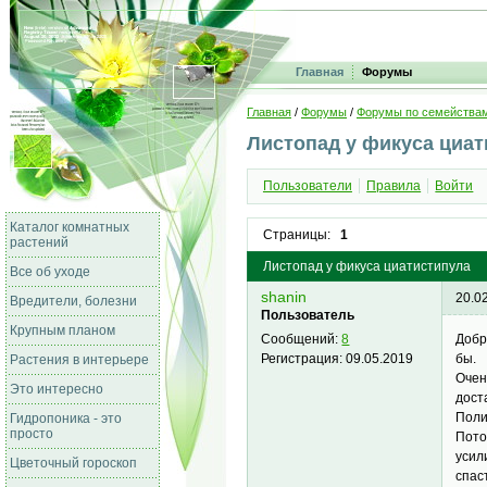
Главная
Форумы
Главная
/
Форумы
/
Форумы по семейства
Листопад у фикуса циат
Пользователи
Правила
Войти
Каталог комнатных
Страницы:
1
растений
Листопад у фикуса циатистипула
Все об уходе
shanin
20.0
Вредители, болезни
Пользователь
Крупным планом
Добр
Сообщений:
8
бы.
Регистрация:
09.05.2019
Растения в интерьере
Очен
Это интересно
дост
Поли
Гидропоника - это
просто
Пото
усил
Цветочный гороскоп
спас