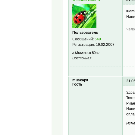
ludm
Напи
Чело
Пользователь
Сообщений:
549
Регистрация:
19.02.2007
г.Москва м.Юго-
Восточная
muskapit
21.0
Гость
Здра
Тоже
Риан
Напи
опла
Изме