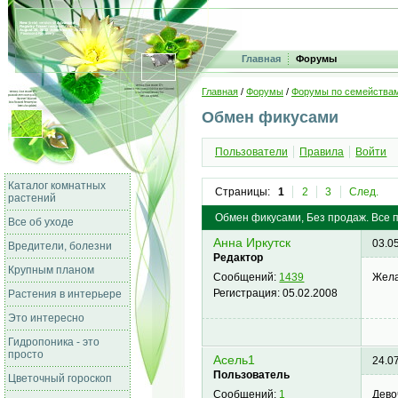
Главная
Форумы
Главная
/
Форумы
/
Форумы по семейства
Обмен фикусами
Пользователи
Правила
Войти
Каталог комнатных
Страницы:
1
2
3
След.
растений
Обмен фикусами, Без продаж. Все п
Все об уходе
Анна Иркутск
03.0
Вредители, болезни
Редактор
Крупным планом
Жела
Сообщений:
1439
Регистрация:
05.02.2008
Растения в интерьере
Это интересно
Гидропоника - это
просто
Асель1
24.0
Пользователь
Цветочный гороскоп
Дево
Сообщений:
1