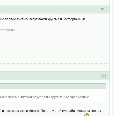
#15
чно первые листики лезут почти круглые и бесформенные.
 осторожны.
#16
обычно первые листики лезут почти круглые и бесформенные.
х) и посажена уже в Москве. Просто у этой муррайи листья на концах