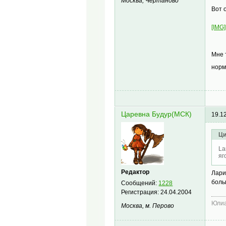
Москва, Чертаново
Вот
[IMG]
Мне 
норм
Царевна Будур(МСК)
19.1
Ци
La
яг
Редактор
Лари
боль
Сообщений:
1228
Регистрация:
24.04.2004
Юлиа
Москва, м. Перово