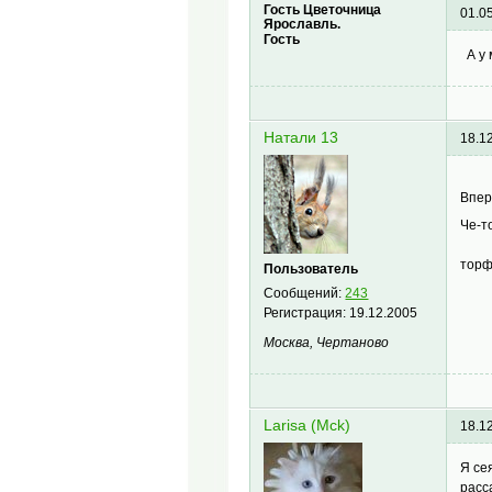
Гость Цветочница
01.0
Ярославль.
Гость
А у 
Натали 13
18.1
Впер
Че-т
торф
Пользователь
Сообщений:
243
Регистрация:
19.12.2005
Москва, Чертаново
Larisa (Mck)
18.1
Я се
расс