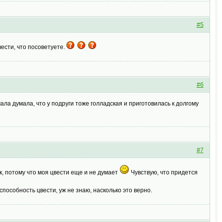
#5
вести, что посоветуете.
#6
чала думала, что у подруги тоже голладская и приготовилась к долгому
#7
ек, потому что моя цвести еще и не думает
Чувствую, что придется
пособность цвести, уж не знаю, насколько это верно.