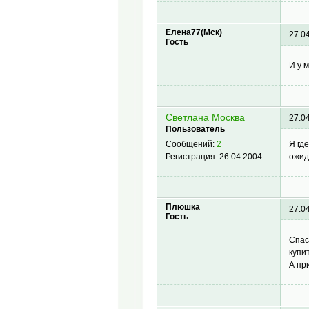
Елена77(Мск)
27.0
Гость
И у 
Светлана Москва
27.0
Пользователь
Я гд
Сообщений:
2
ожид
Регистрация:
26.04.2004
Плюшка
27.0
Гость
Спас
купи
А пр