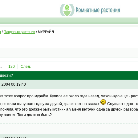
м
/
Плодовые растения
/ МУРРАЙЯ
...
120
След.
цвести?
4.2004 00:19:40
ня тоже вопрос про мурайю. Купила ее около года назад, махонькую еще - раст
м, веточки выпускает одну за другой, красивеет на глазах
Смущает одно - с
я поняла, что это должен быть кустик - а у меня веточки одна за другой разво
ху растет. Так и должно быть?