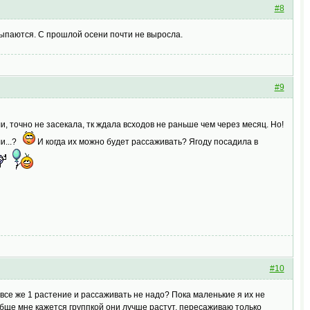
#8
осыпаются. С прошлой осени почти не выросла.
#9
и, точно не засекала, тк ждала всходов не раньше чем через месяц. Но!
ли...?
И когда их можно будет рассаживать? Ягоду посадила в
#10
о все же 1 растение и рассаживать не надо? Пока маленькие я их не
ообще мне кажется группкой они лучше растут, пересаживаю только