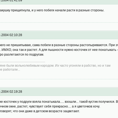
4.2004 01:41:09
макушку прищипнула, и у него побеги начали расти в разные стороны.
4.2004 02:10:28
чего не пришипываю, сама побеги в разные стороны растопыриваются. При эт
). ИМХО, она так и растет. А для пышности нужно косточек от нее понатыкать -
ро разлетаются по подругам.
яне были вольнолюбивым народом. Их часто угоняли в рабство, но и там
не работали...
4.2004 02:19:28
же косточек у подруги взяла понатыкала..... взошли... такой кустик получился.
чном окне, растет, чувствует себя прекрасно.... а я цветочков хочу.
 говорят, что они даже в детском возрасте зацветают.