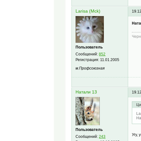
Larisa (Mck)
19.1
Ната
Черн
Пользователь
Сообщений:
852
Регистрация:
11.01.2005
м.Профсоюзная
Натали 13
19.1
Ци
La
На
Пользователь
Угу,
Сообщений:
243