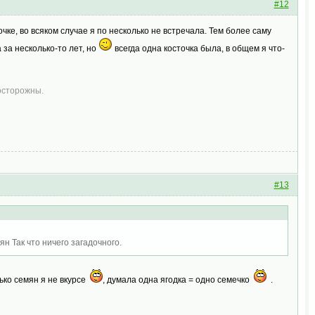
#12
очке, во всяком случае я по несколько не встречала. Тем более саму
 за несколько-то лет, но
всегда одна косточка была, в общем я что-
 осторожны.
#13
н Так что ничего загадочного.
лько семян я не вкурсе
, думала одна ягодка = одно семечко
.