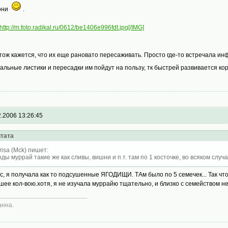
 они
.
http://m.foto.radikal.ru/0612/be1406e996fdt.jpg[/IMG]
тож кажется, что их еще рановато пересаживать. Просто где-то встречала инф
альные листики и пересадки им пойдут на пользу, тк быстрей развивается к
2.2006 13:26:45
тата
risa (Mck) пишет:
оды муррай такие же как сливы, вишни и п.т. там по 1 косточке, во всяком случ
с, я получала как то подсушенные ЯГОДИЩИ. ТАм было по 5 семечек... Так чт
шее кол-вою.хотя, я не изучала муррайю тщательно, и близко с семейством незн
нна.