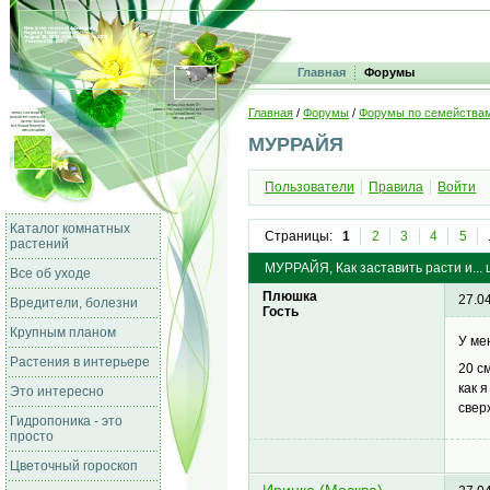
Главная
Форумы
Главная
/
Форумы
/
Форумы по семейства
МУРРАЙЯ
Пользователи
Правила
Войти
Каталог комнатных
Страницы:
1
2
3
4
5
растений
МУРРАЙЯ, Как заставить расти и... 
Все об уходе
Плюшка
27.0
Вредители, болезни
Гость
Крупным планом
У ме
Растения в интерьере
20 с
как 
Это интересно
свер
Гидропоника - это
просто
Цветочный гороскоп