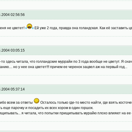
4.2004 02:56:56
меня не цветет!
Ей уже 2 года, правда она голандская. Как её заставить ц
4.2004 03:05:15
е-то здесь читала, что голландские муррайи по 3 года вообще не цветут. Я сна
анию.... но у нее она цветет!!! причем ее черенок зацвел аж на первый год...
4.2004 05:37:14
ибо всем за ответы
Осталось только где-то место найти, где взять косточ
ть еще парочку и посадить их всех хором в один горшок.
ищипывать... я читала, что попытки прищипывать мурайю плохо влияют на ее с