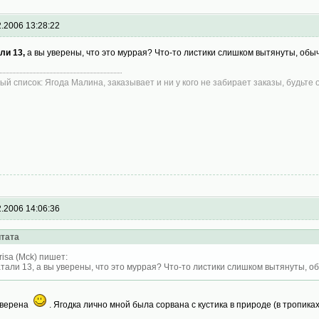
2.2006 13:28:22
ли 13,
а вы уверены, что это муррая? Что-то листики слишком вытянуты, обы
ый список: Ягода Малина, заказывает и ни у кого не забирает заказы, будьте
2.2006 14:06:36
тата
risa (Mck) пишет:
тали 13, а вы уверены, что это муррая? Что-то листики слишком вытянуты, 
 уверена
. Ягодка лично мной была сорвана с кустика в природе (в тропика