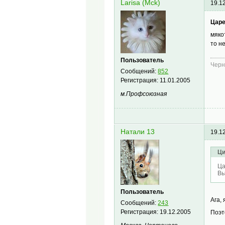
Larisa (Mck)
19.1
Царе
мяко
то н
Пользователь
Черн
Сообщений:
852
Регистрация:
11.01.2005
м.Профсоюзная
Натали 13
19.1
Ци
Ца
Вы
Пользователь
Ага,
Сообщений:
243
Регистрация:
19.12.2005
Поэт