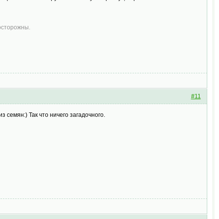
 осторожны.
#11
з семян:) Так что ничего загадочного.