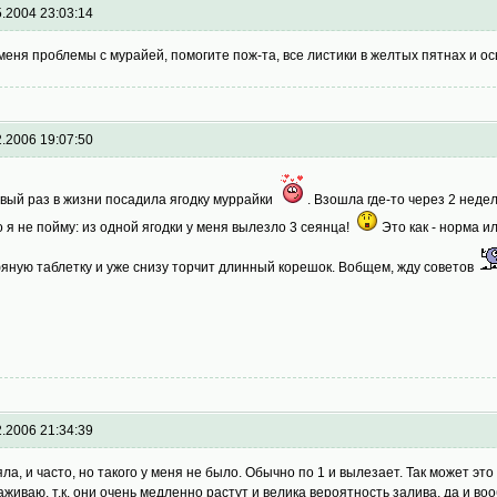
5.2004 23:03:14
меня проблемы с мурайей, помогите пож-та, все листики в желтых пятнах и 
2.2006 19:07:50
вый раз в жизни посадила ягодку муррайки
. Взошла где-то через 2 недел
о я не пойму: из одной ягодки у меня вылезло 3 сеянца!
Это как - норма и
яную таблетку и уже снизу торчит длинный корешок. Вобщем, жду советов
2.2006 21:34:39
яла, и часто, но такого у меня не было. Обычно по 1 и вылезает. Так может эт
аживаю, т.к. они очень медленно растут и велика вероятность залива, да и в