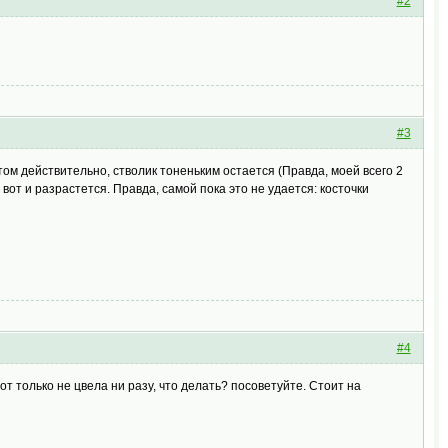
#2
#3
ом действительно, стволик тоненьким остается (Правда, моей всего 2
 вот и разрастется. Правда, самой пока это не удается: косточки
#4
 Вот только не цвела ни разу, что делать? посоветуйте. Стоит на