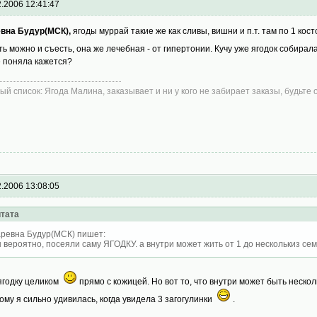
2.2006 12:41:47
вна Будур(МСК),
ягоды муррай такие же как сливы, вишни и п.т. там по 1 кост
ть можно и съесть, она же лечебная - от гипертонии. Кучу уже ягодок собирала
е поняла кажется?
ый список: Ягода Малина, заказывает и ни у кого не забирает заказы, будьте
2.2006 13:08:05
тата
ревна Будур(МСК) пишет:
 вероятно, посеяли саму ЯГОДКУ. а внутри может жить от 1 до несколькиз семя
 ягодку целиком
прямо с кожицей. Но вот то, что внутри может быть неско
ому я сильно удивилась, когда увидела 3 загогулинки
.