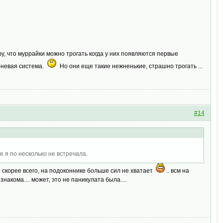
у, что муррайки можно трогать когда у них появляются первые
орневая система.
Но они еще такие нежненькие, страшно трогать ...
#14
ае я по несколько не встречала.
о скорее всего, на подоконнике больше сил не хватает
.. всм на
акома.... может, это не паникулата была....