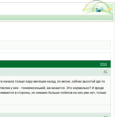
RSS
#1
и начала только пару месяцев назад, по весне, сейчас высотой где-то
тволик у нее - тонюююсенький, аж качается. Это нормально? И вроде
рачиваются в стороны, но никаких больше побегов на них уже нет, только