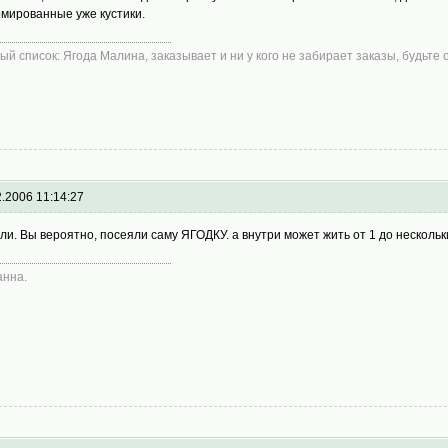
мированные уже кустики.
ый список: Ягода Малина, заказывает и ни у кого не забирает заказы, будьте
2.2006 11:14:27
ли. Вы вероятно, посеяли саму ЯГОДКУ. а внутри может жить от 1 до нескольки
нна.