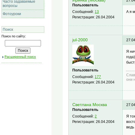
Иринка (Москва)
27.0
Часто задаваемые
Пользователь
вопросы
А я 
Сообщений:
13
Фотоуроки
Регистрация:
26.04.2004
Поиск
Поиск по сайту:
jul-2000
27.0
Я ни
года
Расширенный поиск
быст
Пользователь
Слав
Сообщений:
177
они 
Регистрация:
26.04.2004
Светлана Москва
27.0
Пользователь
Я то
Сообщений:
2
восто
Регистрация:
26.04.2004
ведь