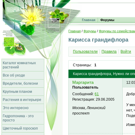
Главная
Форумы
Главная
/
Форумы
/
Форумы по семейства
Карисса грандифлора
Пользователи
Правила
Войти
Каталог комнатных
Страницы:
1
растений
Карисса грандифлора, Нужно ли оп
Все об уходе
Маргарита
12.0
Вредители, болезни
Пользователь
Крупным планом
Добр
Сообщений:
61
Регистрация:
29.06.2005
Растения в интерьере
У ме
Москва, Ленинский
Это интересно
нет,
проспект
Поде
Гидропоника - это
просто
Изме
Цветочный гороскоп