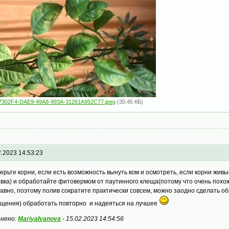
7302F4-DAE9-49A8-993A-31261A952C77.jpeg
(30.45 КБ)
2.2023 14:53:23
ерьте корни, если есть возможность вынуть ком и осмотреть, если корни живы
вка) и обработайте фитовермом от паутинного клеща(потому что очень похоже
равно, поэтому полив сократите практически совсем, можно заодно сделать о
щения) обработать повторно и надеяться на лучшее
нено:
MariyaIvanova
-
15.02.2023 14:54:56