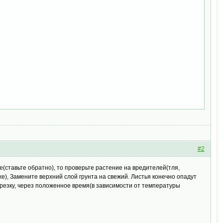
#2
е(ставьте обратно), то проверьте растение на вредителей(тля,
), Замените верхний слой грунта на свежий. Листья конечно опадут
брезку, через положенное время(в зависимости от температуры