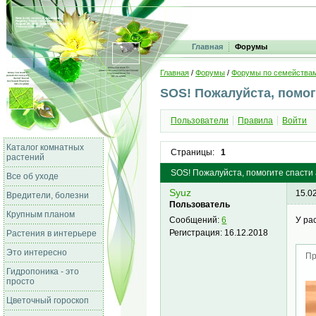
Главная
Форумы
Главная
/
Форумы
/
Форумы по семейства
SOS! Пожалуйста, помог
Пользователи
Правила
Войти
Каталог комнатных
Страницы:
1
растений
SOS! Пожалуйста, помогите спасти 
Все об уходе
Syuz
15.0
Вредители, болезни
Пользователь
Крупным планом
У ра
Сообщений:
6
Регистрация:
16.12.2018
Растения в интерьере
Это интересно
Пр
Гидропоника - это
просто
Цветочный гороскоп