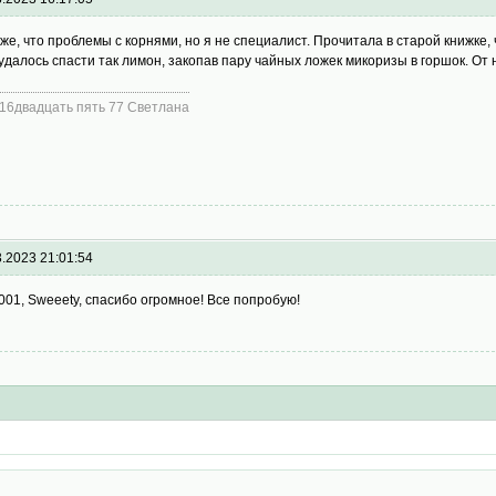
же, что проблемы с корнями, но я не специалист. Прочитала в старой книжке
удалось спасти так лимон, закопав пару чайных ложек микоризы в горшок. От н
16двадцать пять 77 Светлана
3.2023 21:01:54
 001, Sweeety, спасибо огромное! Все попробую!