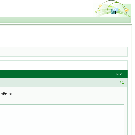
RSS
#1
луйста!