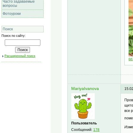
Часто задаваемые
вопросы
Фотоуроки
Поиск
Поиск по сайту:
Расширенный поиск
68
MariyaIvanova
15.0
Пров
щито
все 
поме
Пользователь
Изме
Сообщений:
178