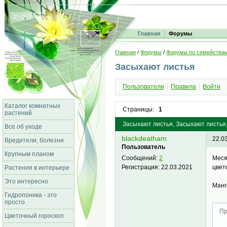
Главная
Форумы
Главная
/
Форумы
/
Форумы по семейства
Засыхают листья
Пользователи
Правила
Войти
Каталог комнатных
Страницы:
1
растений
Засыхают листья, Засыхают листья,
Все об уходе
blackdeatham
22.0
Вредители, болезни
Пользователь
Крупным планом
Меся
Сообщений:
2
цвет
Регистрация:
22.03.2021
Растения в интерьере
Это интересно
Ман
Гидропоника - это
просто
Пр
Цветочный гороскоп