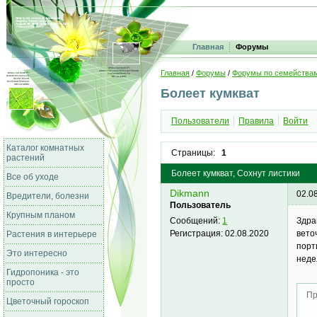
Главная
Форумы
Главная
/
Форумы
/
Форумы по семейства
Болеет кумкват
Пользователи
Правила
Войти
Каталог комнатных
Страницы:
1
растений
Болеет кумкват, Сохнут листики
Все об уходе
Dikmann
02.0
Вредители, болезни
Пользователь
Крупным планом
Здра
Сообщений:
1
вето
Регистрация:
02.08.2020
Растения в интерьере
порт
Это интересно
неде
Гидропоника - это
просто
Пр
Цветочный гороскоп