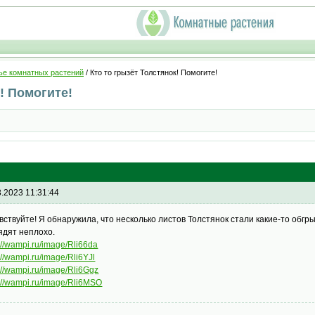
ье комнатных растений
/ Кто то грызёт Толстянок! Помогите!
! Помогите!
3.2023 11:31:44
вствуйте! Я обнаружила, что несколько листов Толстянок стали какие-то обгры
ядят неплохо.
://wampi.ru/image/Rli66da
://wampi.ru/image/Rli6YJl
://wampi.ru/image/Rli6Ggz
s://wampi.ru/image/Rli6MSO