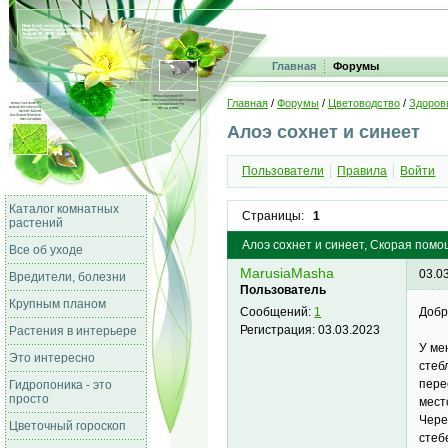
Главная
Форумы
Главная
/
Форумы
/
Цветоводство
/
Здоров
Алоэ сохнет и синеет
Пользователи
Правила
Войти
Каталог комнатных
Страницы:
1
растений
Алоэ сохнет и синеет, Скорая помо
Все об уходе
MarusiaMasha
03.0
Вредители, болезни
Пользователь
Крупным планом
Добр
Сообщений:
1
Регистрация:
03.03.2023
Растения в интерьере
У ме
Это интересно
стеб
пере
Гидропоника - это
просто
мест
Чере
Цветочный гороскоп
стеб