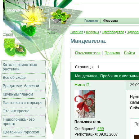
Главная
Форумы
Главная
/
Форумы
/
Цветоводство
/
Здоров
Мандевилла.
Пользователи
Правила
Войти
Каталог комнатных
Страницы:
1
растений
Мандевилла., Проблема с листьями
Все об уходе
Нина П.
29.0
Вредители, болезни
Крупным планом
Нужн
силь
Растения в интерьере
Сейч
Это интересно
Гидропоника - это
Пользователь
просто
Пр
Сообщений:
659
Цветочный гороскоп
Регистрация:
09.01.2007