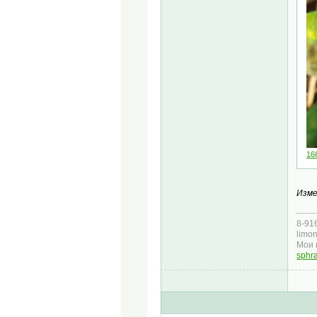
16
Изме
8-91
limo
Мои
sphr