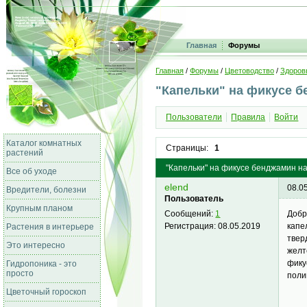
Главная
Форумы
Главная
/
Форумы
/
Цветоводство
/
Здоров
"Капельки" на фикусе 
Пользователи
Правила
Войти
Каталог комнатных
Страницы:
1
растений
"Капельки" на фикусе бенджамин н
Все об уходе
elend
08.0
Вредители, болезни
Пользователь
Крупным планом
Добр
Сообщений:
1
капе
Регистрация:
08.05.2019
Растения в интерьере
твер
Это интересно
желт
фику
Гидропоника - это
просто
поли
Цветочный гороскоп