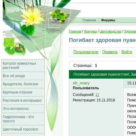
Главная
Форумы
Главная
/
Форумы
/
Цветоводство
/
Здоров
Погибает здоровая пуан
Пользователи
Правила
Войти
Каталог комнатных
Страницы:
1
растений
Погибает здоровая пуансеттия!, Зав
Все об уходе
sh_mary
15.1
Вредители, болезни
Пользователь
Крупным планом
Всем
Сообщений:
11
Помо
Регистрация:
15.11.2018
Растения в интерьере
Пуан
Это интересно
окол
Поза
Гидропоника - это
просто
Поли
ОООч
Цветочный гороскоп
Помог