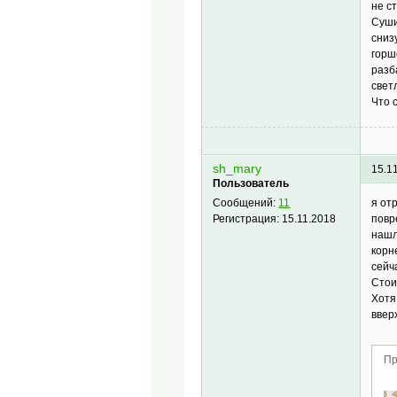
не с
Суши
сниз
горш
разб
свет
Что 
sh_mary
15.1
Пользователь
я от
Сообщений:
11
повр
Регистрация:
15.11.2018
нашл
корн
сейч
Стои
Хотя
вверх
Пр