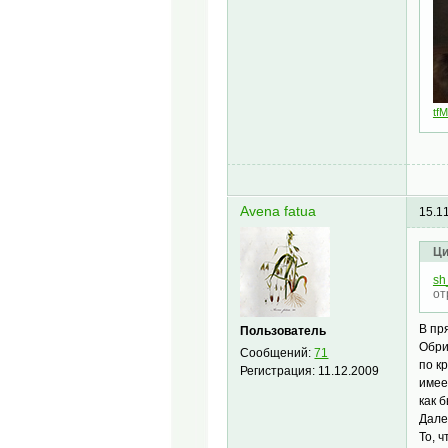
tf
Avena fatua
15.1
Ци
sh
от
В п
Пользователь
Обри
Сообщений:
71
по к
Регистрация:
11.12.2009
имее
как 
Далее
То, 