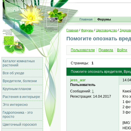
Главная
Форумы
Главная
/
Форумы
/
Цветоводство
/
Здоров
Помогите опознать вре
Пользователи
Правила
Войти
Каталог комнатных
Страницы:
1
растений
Помогите опознать вредителя, Вре
Все об уходе
jess_asr
14.0
Вредители, болезни
Пользователь
Крупным планом
Како
Сообщений:
1
Кто 
Регистрация:
14.04.2017
Растения в интерьере
1 фо
Это интересно
2 фо
3 фо
Гидропоника - это
просто
[IMG
Цветочный гороскоп
HEIG