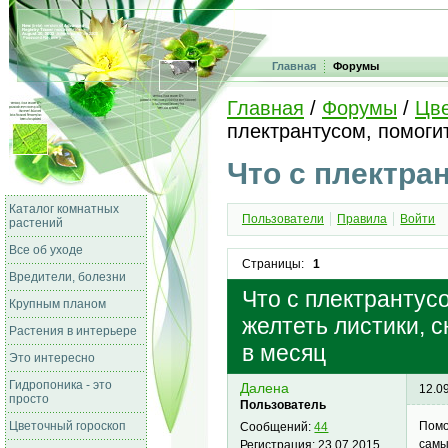
Главная
Форумы
Главная
/
Форумы
/
Цве
плектрантусом, помоги
Что с плектра
Каталог комнатных
Пользователи
Правила
Войти
растений
Все об уходе
Страницы:
1
Вредители, болезни
Что с плектрантус
Крупным планом
желтеть листики, 
Растения в интерьере
в месяц
Это интересно
Гидропоника - это
Далена
12.0
просто
Пользователь
Цветочный гороскоп
Помо
Сообщений:
44
самы
Регистрация:
23.07.2015