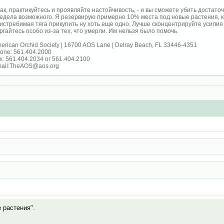
ак, практикуйтесь и проявляйте настойчивость, - и вы сможете убить достат
едела возможного. Я резервирую примерно 10% места под новые растения, ко
истребимая тяга прикупить ну хоть еще одно. Лучше сконцентрируйте усилия н
ргайтесь особо из-за тех, что умерли. Им нельзя было помочь.
erican Orchid Society | 16700 AOS Lane | Delray Beach, FL 33446-4351
one: 561.404.2000
x: 561.404.2034 or 561.404.2100
ail:TheAOS@aos.org
е растения".