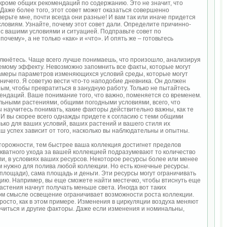
 кроме общих рекомендаций по содержанию. Это не значит, что
 Даже более того, этот совет может оказаться совершенно
оверьте мне, почти всегда они разные! И вам так или иначе придется
ловиям. Узнайте, почему этот совет дали. Определите причинно-
 с вашими условиями и ситуацией. Подправьте совет по
очему», а не только «как» и «что». И опять же – готовьтесь
олкнётесь. Чаще всего лучше понимаешь, что произошло, анализируя
емому эффекту. Невозможно запомнить все факты, которые могут
амеры параметров изменяющихся условий среды, которые могут
 ничего. Я советую вести что-то наподобие дневника. Он должен
ым, чтобы превратиться в занудную работу. Только не пытайтесь
ендаций. Ваше понимание того, что важно, поменяется со временем.
ельными растениями, общими погодными условиями, всего, что
ы научитесь понимать, какие факторы действительно важны, как те
 И вы скорее всего однажды придете к согласию с теми общими
ко для ваших условий, ваших растений и вашего стиля их
ш успех зависит от того, насколько вы наблюдательны и опытны.
сторожности, тем быстрее ваша коллекция достигнет пределов
екватного ухода за вашей коллекцией подразумевают то количество
и, в условиях ваших ресурсов. Некоторое ресурсы более или менее
 нужно для полива любой коллекции. Но есть конечные ресурсы.
площади), сама площадь и деньги. Эти ресурсы могут ограничивать
цию. Например, вы еще сможете найти местечко, чтобы втиснуть еще
растения начнут получать меньше света. Иногда вот таких
том смысле освещение ограничивает возможности роста коллекции.
росто, как в этом примере. Изменения в циркуляции воздуха меняют
ючиться и другие факторы. Даже если изменения и номинальны,