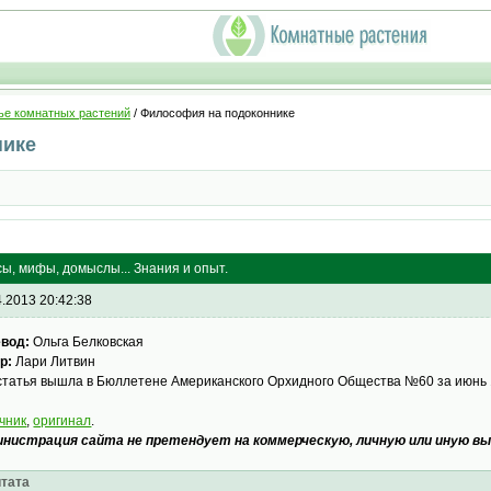
ье комнатных растений
/ Философия на подоконнике
нике
ы, мифы, домыслы... Знания и опыт.
4.2013 20:42:38
евод:
Ольга Белковская
р:
Лари Литвин
статья вышла в Бюллетене Американского Орхидного Общества №60 за июнь 
чник
,
оригинал
.
нистрация сайта не претендует на коммерческую, личную или иную вы
тата