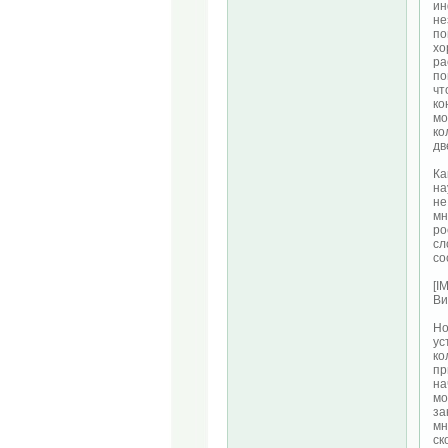
ин
не
по
хо
ра
по
чт
ко
мо
ко
дв
Ка
на
не
мн
ро
сл
со
[I
Ви
Но
ус
ко
пр
на
мо
за
мн
ск