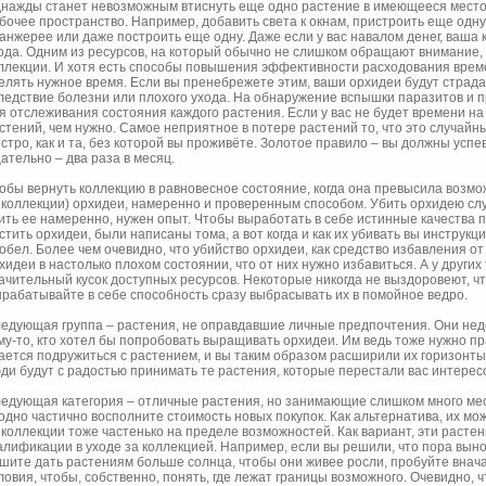
нажды станет невозможным втиснуть еще одно растение в имеющееся место 
бочее пространство. Например, добавить света к окнам, пристроить еще одну
анжерее или даже построить еще одну. Даже если у вас навалом денег, ваша
ода. Одним из ресурсов, на который обычно не слишком обращают внимание, 
ллекции. И хотя есть способы повышения эффективности расходования време
елять нужное время. Если вы пренебрежете этим, ваши орхидеи будут страдат
ледствие болезни или плохого ухода. На обнаружение вспышки паразитов и 
я отслеживания состояния каждого растения. Если у вас не будет времени н
стений, чем нужно. Самое неприятное в потере растений то, что это случайн
стро, как и та, без которой вы проживёте. Золотое правило – вы должны усп
ательно – два раза в месяц.
обы вернуть коллекцию в равновесное состояние, когда она превысила возмож
 коллекции) орхидеи, намеренно и проверенным способом. Убить орхидею случ
ить ее намеренно, нужен опыт. Чтобы выработать в себе истинные качества п
стить орхидеи, были написаны тома, а вот когда и как их убивать вы инструк
обел. Более чем очевидно, что убийство орхидеи, как средство избавления от
хидеи в настолько плохом состоянии, что от них нужно избавиться. А у други
ачительный кусок доступных ресурсов. Некоторые никогда не выздоровеют, ч
рабатывайте в себе способность сразу выбрасывать их в помойное ведро.
едующая группа – растения, не оправдавшие личные предпочтения. Они недос
му-то, кто хотел бы попробовать выращивать орхидеи. Им ведь тоже нужно пр
ается подружиться с растением, и вы таким образом расширили их горизонты.
ди будут с радостью принимать те растения, которые перестали вас интерес
едующая категория – отличные растения, но занимающие слишком много места
одно частично восполните стоимость новых покупок. Как альтернатива, их м
 коллекции тоже частенько на пределе возможностей. Как вариант, эти раст
алификации в уходе за коллекцией. Например, если вы решили, что пора вынос
шите дать растениям больше солнца, чтобы они живее росли, пробуйте внач
ловия, чтобы, собственно, понять, где лежат границы возможного. Очевидно, ч