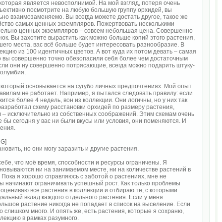
оторая является невосполнимой. На мой взгляд, потеря очень
бъективно посмотрите на любую большую группу орхидей, вы
ьно взаимозаменяемо. Вы всегда можете достать другое, такое же
ийство самых ценных экземпляров. Пожертвовать несколькими
ительно ценных экземпляров – совсем небольшая цена. Совершенно
нок. Вы захотите вырастить как можно больше копий этого растения,
шего места, вас всё больше будет интересовать разнообразие. В
екцию из 100 идентичных цветов. А вот куда их потом девать – самая
 но вы совершенно точно обезопасили себя более чем достаточным
сли они ну совершенно потрясающие, всегда можно подарить штуку-
Колумбия.
, который основывается на сугубо личных предпочтениях. Мой опыт
вилам не работает. Например, я пытался следовать правилу: если
ится более 4 недель, вон из коллекции. Они логичны, но у них так
разработал схему расстановки орхидей по размеру растения,
ов – исключительно из собственных соображений. Этим схемам очень
 бы сегодня у вас ни были вкусы или условия, они поменяются. И
нения.
MG]
овить, но они могу заразить и другие растения.
ебе, что моё время, способности и ресурсы ограничены. Я
сновываются ни на занимаемом месте, ни на количестве растений в
Пока я хорошо справляюсь с заботой о растениях, мне не
сы начинают ограничивать успешный рост. Как только проблемы
 оцениваю все растения в коллекции и отбираю те, с которыми
уальный вклад каждого отдельного растения. Если у меня
ольшое растение никогда не попадает в список на выселение. Если
о слишком много. И опять же, есть растения, которые я сохраню,
ллекцию в рамках разумного.