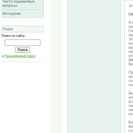
Часто задаваемые
вопросы
Эт
Фотоуроки
С
Я 
ср
Поиск
Си
ск
Поиск по сайту:
Эт
на
ор
се
оп
Расширенный поиск
[I
Кр
Пр
не
со
си
Вы
хо
ус
са
ож
по
Ва
мо
ст