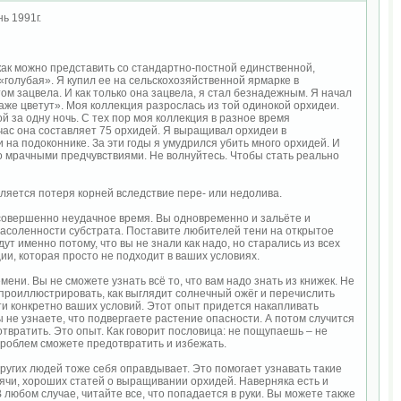
ь 1991г.
как можно представить со стандартно-постной единственной,
«голубая». Я купил ее на сельскохозяйственной ярмарке в
том зацвела. И как только она зацвела, я стал безнадежным. Я начал
даже цветут». Моя коллекция разрослась из той одинокой орхидеи.
й за одну ночь. С тех пор моя коллекция в разное время
час она составляет 75 орхидей. Я выращивал орхидеи в
 на подоконнике. За эти годы я умудрился убить много орхидей. И
го мрачными предчувствиями. Не волнуйтесь. Чтобы стать реально
ляется потеря корней вследствие пере- или недолива.
 совершенно неудачное время. Вы одновременно и зальёте и
асоленности субстрата. Поставите любителей тени на открытое
т именно потому, что вы не знали как надо, но старались из всех
и, которая просто не подходит в ваших условиях.
ни. Вы не сможете узнать всё то, что вам надо знать из книжек. Не
о проиллюстрировать, как выглядит солнечный ожёг и перечислить
сти конкретно ваших условий. Этот опыт придется накапливать
ы не узнаете, что подвергаете растение опасности. А потом случится
отвратить. Это опыт. Как говорит пословица: не пощупаешь – не
роблем сможете предотвратить и избежать.
ругих людей тоже себя оправдывает. Это помогает узнавать такие
ысячи, хороших статей о выращивании орхидей. Наверняка есть и
 любом случае, читайте все, что попадается в руки. Вы можете также