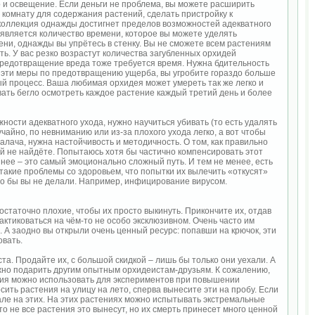
и освещение. Если деньги не проблема, вы можете расширить
 комнату для содержания растений, сделать пристройку к
 коллекция однажды достигнет пределов возможностей адекватного
является количество времени, которое вы можете уделять
ни, однажды вы упрётесь в стенку. Вы не сможете всем растениям
ь. У вас резко возрастут количества загубленных орхидей
предотвращение вреда тоже требуется время. Нужна бдительность
а эти меры по предотвращению ущерба, вы угробите гораздо больше
ый процесс. Ваша любимая орхидея может умереть так же легко и
евать бегло осмотреть каждое растение каждый третий день и более
ности адекватного ухода, нужно научиться убивать (то есть удалять
айно, по невниманию или из-за плохого ухода легко, а вот чтобы
алача, нужна настойчивость и методичность. О том, как правильно
ций не найдёте. Попытаюсь хотя бы частично компенсировать этот
 нее – это самый эмоционально сложный путь. И тем не менее, есть
х такие проблемы со здоровьем, что попытки их вылечить «откусят»
то бы вы не делали. Например, инфицирование вирусом.
таточно плохие, чтобы их просто выкинуть. Прикончите их, отдав
актиковаться на чём-то не особо эксклюзивном. Очень часто им
 А заодно вы открыли очень ценный ресурс: попавши на крючок, эти
овать.
. Продайте их, с большой скидкой – лишь бы только они уехали. А
ожно подарить другим опытным орхидеистам-друзьям. К сожалению,
ения можно использовать для экспериментов при повышении
ить растения на улицу на лето, сперва вынесите эти на пробу. Если
але на этих. На этих растениях можно испытывать экстремальные
то не все растения это вынесут, но их смерть принесет много ценной