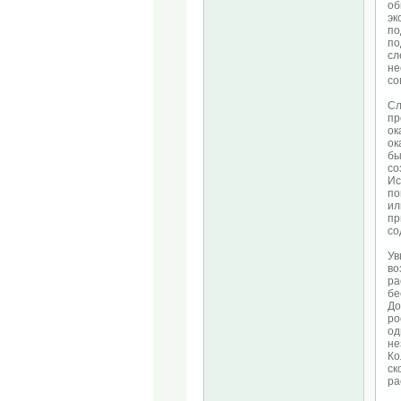
об
эк
по
по
сл
не
со
Сл
пр
ок
ок
бы
со
Ис
по
ил
пр
со
Ув
во
ра
бе
До
ро
од
не
Ко
ск
ра