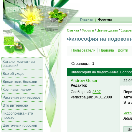
Главная
Форумы
Главная
/
Форумы
/
Цветоводство
/
Здоров
Философия на подокон
Пользователи
Правила
Войти
Каталог комнатных
Страницы:
1
растений
Философия на подоконнике, Вопрос
Все об уходе
Andrew Geser
22.0
Вредители, болезни
Редактор
Крупным планом
Пер
Сообщений:
8507
Авто
Регистрация:
04.01.2008
Растения в интерьере
Эта 
Это интересно
Исто
Гидропоника - это
просто
Адми
Цветочный гороскоп
Ци