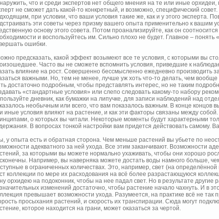
наружить, что и среди экспертов нет общего мнения на те или иные орхидеи,
сперт не сможет дать какой-то конкретный, и возможно, специфический совет.
дходящим, при условии, что ваши условия такие же, как и у этого эксперта. П
дстраивать эти советы через призму вашего опыта применительно к вашим ус
едственную основу этого совета. Потом проанализируйте, как он соотносится
обходимости и воспользуйтесь им. Сильно плохо не будет. Главное – понять «п
вершать ошибки.
ожно предсказать, какой эффект возымеют все те условия, с которыми вы ст
оизошедшее. Часто вы не сможете вспомнить условия, приведшие к наблюда
азать влияние на рост. Совершенно бессмысленно ежедневно производить з
азаться важными. Но, тем не менее, лучше уж хоть что-то делать, чем вообще
ть достаточно подробным, чтобы представлять интерес, но не таким подробн
здавать «стандартные условия» или слепо следовать какому-то набору реком
пользуйте дневник, как бумажки на липучке, для записи наблюдений над отд
казалось необычным или всего, что вам показалось важным. В конце концов в
и иные условия влияют на растение, и как эти факторы связаны между собой.
инципами, о которых вы читали. Некоторые моменты будут характерными толь
держания. В вопросах тонкой настройки вам придется действовать самому. Ва
ы, у опыта есть и обратная сторона. Чем меньше растений вы убьете по нео
зможности адекватного за ней ухода. Все этим заканчивают. Возможности ад
стений, за которыми вы можете нормально ухаживать, чтобы они хорошо росл
сконечны. Например, вы наверняка можете достать воды намного больше, чем
ступные в ограниченных количествах. Это, например, свет (на определённой 
ст коллекции по мере их расходования на всё более разрастающуюся коллек
ну орхидею на подоконник, чтобы на нее падал свет. Но в результате другие 
значительных изменений достаточно, чтобы растение начало чахнуть. И в э
ллекция превышает возможности ухода. Разумеется, на практике всё не так п
орость просыхания растений, и скорость их транспирации. Сюда могут подкл
стение, которое находится на грани, может оказаться за чертой.