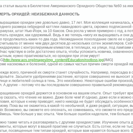
а статья вышла в Бюллетене Американского Орхидного Общества №60 за июн
МЕРТЬ ОРХИДЕЙ: НЕИЗБЕЖНАЯ ДАННОСТЬ
выращиваю орхидеи уже довольно давно, 17 лет. Моя коллекция начиналась, 
еднего размера гибридной каттлеи лавандового цвета, скромно подписанной 
ракузах, штат Нью-Йорк, за 10 баксов. Она росла у меня примерно с год, а по
упать орхидеи, как одержимый. Ведь я же теперь «могу их выращивать и они 
о продолжалось каких-то два года. Неожиданное похолодание свело ее к одно
считывала от менее чем двух десятков до нескольких сотен экземпляров. Сей
хидариумах с контролируемым климатом, в теплицах, на улице, под лампами и
йчас чувствую в себе достаточно опыта, чтобы успокоить новичка, охваченно
ытным, нужно практиковаться, но орхидеи при этом умрут!
MG]
http://www.aos.org/images/img_content/Education/rootloss.jpg
[/IMG]
оме насекомых и болезней, одной из самых частых причин смерти орхидей яв
ежде всего, причиной их смерти станет случайность. Например, пересадка в
дольёте. Засыпите удобрениями растение, которое совершенно не выносит з
лнце и любителей солнца в тень. Это неизбежно. Некоторые ошибки произойду
л. А другие – потому что вы последовали совершенно правильной рекомендаци
ращивание орхидей держится в основном на вашем опыте. Опыт требует време
чу сказать, что чтение не важно. Даже боле чем! И однако, даже если и можн
ловия, которые к нему приводят, никто никогда не будет обсуждать особенно
мому. Пока вы не окажитесь в какой-то необычной, и даже редкой, ситуации, в
ёг. Возможно, вы сможете его опознать, но сомневаюсь, что сможете его пред
ймешь. Чем больше у вас опыта. Чем больше ошибок наделали, тем больше п
жно также читать и разговаривать с другими орхидеистами. Изучение опыта д
менты, которые могут в вашей практике не случиться. Есть сотни, если не т
атьи, посвященные тем типам орхидей, которые вам нравятся больше всего. В