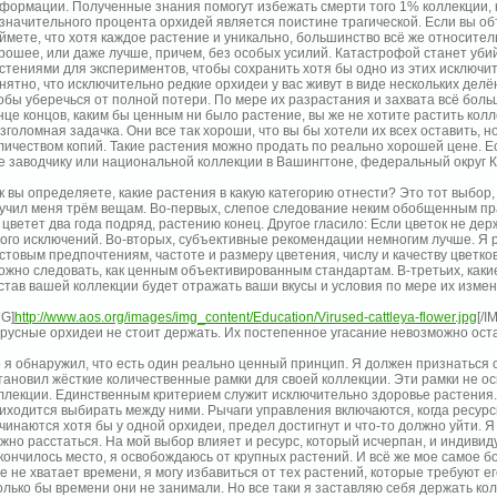
формации. Полученные знания помогут избежать смерти того 1% коллекции, к
значительного процента орхидей является поистине трагической. Если вы о
ймете, что хотя каждое растение и уникально, большинство всё же относител
рошее, или даже лучше, причем, без особых усилий. Катастрофой станет уб
стениями для экспериментов, чтобы сохранить хотя бы одно из этих исключ
нятно, что исключительно редкие орхидеи у вас живут в виде нескольких делё
обы уберечься от полной потери. По мере их разрастания и захвата всё боль
нце концов, каким бы ценным ни было растение, вы же не хотите растить колл
зголомная задачка. Они все так хороши, что вы бы хотели их всех оставить,
личеством копий. Такие растения можно продать по реально хорошей цене. Е
е заводчику или национальной коллекции в Вашингтоне, федеральный округ 
к вы определяете, какие растения в какую категорию отнести? Это тот выбор
учил меня трём вещам. Во-первых, слепое следование неким обобщенным пра
 цветет два года подряд, растению конец. Другое гласило: Если цветок не держ
ого исключений. Во-вторых, субъективные рекомендации немногим лучше. Я 
стовым предпочтениям, частоте и размеру цветения, числу и качеству цветк
ожно следовать, как ценным объективированным стандартам. В-третьих, какие
став вашей коллекции будет отражать ваши вкусы и условия по мере их изме
MG]
http://www.aos.org/images/img_content/Education/Virused-cattleya-flower.jpg
[/I
русные орхидеи не стоит держать. Их постепенное угасание невозможно остан
 я обнаружил, что есть один реально ценный принцип. Я должен признаться с
тановил жёсткие количественные рамки для своей коллекции. Эти рамки не о
ллекции. Единственным критерием служит исключительно здоровье растения. 
иходится выбирать между ними. Рычаги управления включаются, когда ресур
чинаются хотя бы у одной орхидеи, предел достигнут и что-то должно уйти. Я
жно расстаться. На мой выбор влияет и ресурс, который исчерпан, и индивид
кончилось место, я освобождаюсь от крупных растений. И всё же мое самое б
е не хватает времени, я могу избавиться от тех растений, которые требуют ег
олько бы времени они не занимали. Но все таки я заставляю себя держать ко