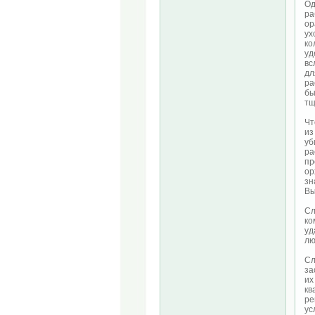
Од
ра
ор
ух
ко
уд
вс
дл
ра
бы
тщ
Чт
из
уб
ра
пр
ор
зн
Вы
Сл
ко
уд
лю
Сл
за
их
кв
ре
ус