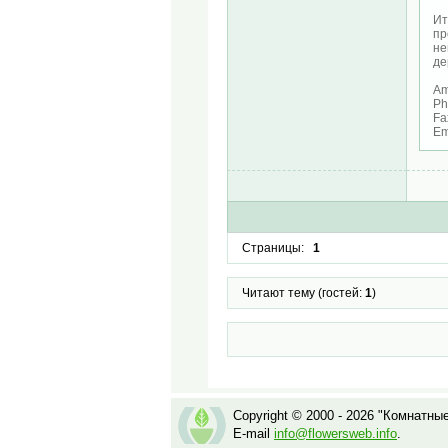
Ит
пр
не
де
Am
Ph
Fa
Em
Страницы:
1
Читают тему (гостей:
1
)
Copyright © 2000 - 2026 "Комнатны
E-mail
info@flowersweb.info
.