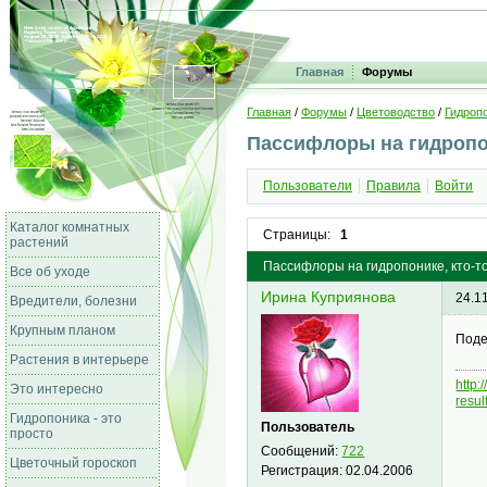
Главная
Форумы
Главная
/
Форумы
/
Цветоводство
/
Гидропо
Пассифлоры на гидроп
Пользователи
Правила
Войти
Каталог комнатных
Страницы:
1
растений
Пассифлоры на гидропонике, кто-
Все об уходе
Ирина Куприянова
24.1
Вредители, болезни
Крупным планом
Поде
Растения в интерьере
http
Это интересно
resu
Гидропоника - это
Пользователь
просто
Сообщений:
722
Цветочный гороскоп
Регистрация:
02.04.2006