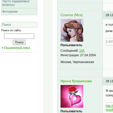
Часто задаваемые
вопросы
Фотоуроки
Czarina (Мск)
28.1
я то
Поиск
Поиск по сайту:
речи
8-98
Пользователь
-------
Расширенный поиск
Сообщений:
165
Регистрация:
27.04.2004
Москва, Чертановская
Ирина Куприянова
28.1
Я пр
сохн
http
resu
Пользователь