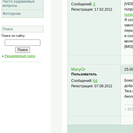
Часто задаваемые
[VID
Сообщений:
2
вопросы
nurgu
Регистрация:
17.02.2011
Фотоуроки
nurgu
Я со
омол
Поиск
пере
Поиск по сайту:
и со
моло
[IMG]
Расширенный поиск
MaryOr
25.0
Пользователь
Боюс
Сообщений:
64
добр
Регистрация:
07.08.2011
Тяга
биол
т. 9