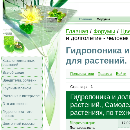
Главная
Форумы
Главная
/
Форумы
/
Цве
и долголетие - человек
Гидропоника и
для растений.
Каталог комнатных
растений
Все об уходе
Пользователи
Правила
Войти
Вредители, болезни
Страницы:
1
Крупным планом
Гидропоника и долг
Растения в интерьере
растений., Самод
Это интересно
растениях, по тех
Гидропоника - это
просто
filippovnurgun
17.0
Цветочный гороскоп
Пользователь