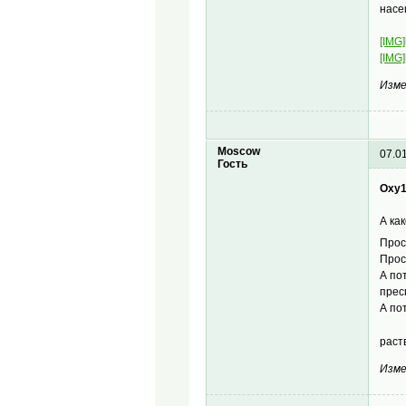
насе
[IMG]
[IMG]
Изме
Moscow
07.0
Гость
Oxy1
А ка
Прос
Прос
А по
прес
А по
раст
Изме