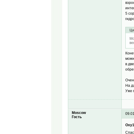
взро
инте
5 со
гидр
Ци
Mo
ве
Коне
можн
в дв
обре
Очен
На д
Уже 
Moscow
09.0
Гость
Oxy1
Спас