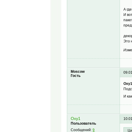
А гд
И во
паке
пред
деко
Это 
Изме
Moscow
09.0
Гость
Oxy1
Подс
И ка
Oxy1
10.0
Пользователь
Сообщений:
9
Ци