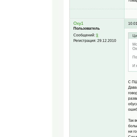
това
Oxy1
10.0
Пользователь
Сообщений:
9
Ци
Регистрация:
29.12.2010
Mo
Ox
По
И 
С ПШ
Дава
гово
разв
обус
ошиб
Так 
боль
ни г
След