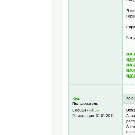
Я жи
Гор
Спра
Вот 
[IMG]
[IMG]
[IMG]
[IMG]
[IMG]
Kisu
20.0
Пользователь
Oxy1
Сообщений:
35
А ск
Регистрация:
31.01.2011
раст
А ин
горш