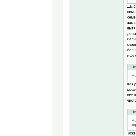
Да, 
семя
семе
зака
вытя
досы
белы
окол
боль
и де
Ци
Mo
Как 
мощн
все 
чист
Ци
Mo
ко
Тоже