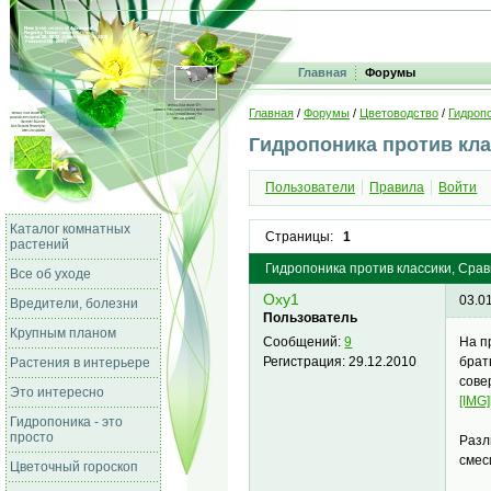
Главная
Форумы
Главная
/
Форумы
/
Цветоводство
/
Гидропо
Гидропоника против кл
Пользователи
Правила
Войти
Каталог комнатных
Страницы:
1
растений
Гидропоника против классики, Сра
Все об уходе
Oxy1
03.0
Вредители, болезни
Пользователь
Крупным планом
На п
Сообщений:
9
брат
Регистрация:
29.12.2010
Растения в интерьере
сове
Это интересно
[IMG]
Гидропоника - это
просто
Разл
смес
Цветочный гороскоп