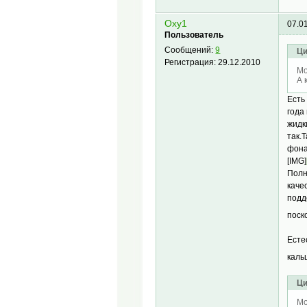
Oxy1
07.0
Пользователь
Сообщений:
9
Ци
Регистрация:
29.12.2010
Mo
А 
Есть
года
жидк
так.
фона
[IMG]
Полн
каче
подд
поск
Есте
каль
Ци
Mo