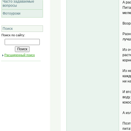
Часто задаваемые
А ра
вопросы
Пита
мелк
Фотоуроки
Возр
Поиск
Разн
Поиск по сайту:
лучш
Из о
раст
Расширенный поиск
корн
Из н
кажд
ни н
И вт
воду
коко
А из
Поэт
пита