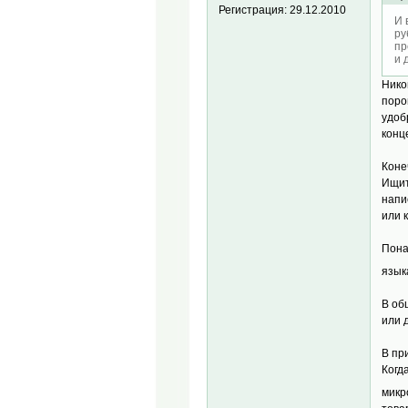
Регистрация:
29.12.2010
И 
ру
пр
и 
Нико
поро
удоб
конц
Коне
Ищит
напи
или 
Пона
язык
В об
или 
В пр
Когд
микр