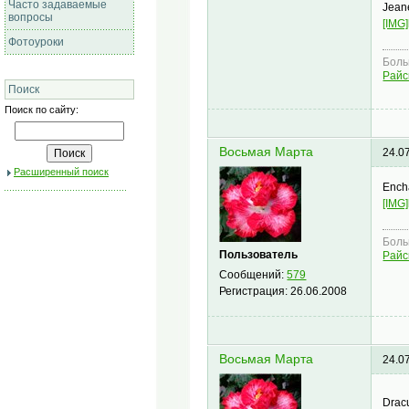
Часто задаваемые
Jeane
вопросы
[IMG]
Фотоуроки
Боль
Райс
Поиск
Поиск по сайту:
Восьмая Марта
24.0
Расширенный поиск
Ench
[IMG]
Боль
Пользователь
Райс
Сообщений:
579
Регистрация:
26.06.2008
Восьмая Марта
24.0
Dra