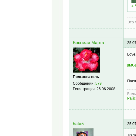
a_
Это 
Восьмая Марта
25.0
Love
[IMG]
Пользователь
Посл
Сообщений:
579
Регистрация:
26.06.2008
Боль
Райс
hata5
25.0
Trad