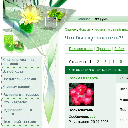
Главная
Форумы
Главная
/
Форумы
/
Форумы по семейства
Что бы еще захотеть?!
Пользователи
Правила
Войти
Каталог комнатных
Страницы:
1
2
3
4
5
растений
Что бы еще захотеть?!, красоты н
Все об уходе
Восьмая Марта
24.0
Вредители, болезни
Крупным планом
Вчер
Растения в интерьере
А да
Это интересно
Пока
Гидропоника - это
Пользователь
просто
Сообщений:
579
Коне
Регистрация:
26.06.2008
Цветочный гороскоп