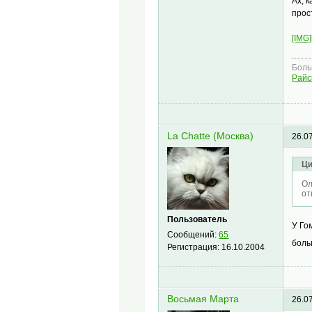
Ах, 
прос
[IMG]
Боль
Райс
La Chatte (Москва)
26.0
Ци
Ол
от
Пользователь
У Го
Сообщений:
65
боль
Регистрация:
16.10.2004
Восьмая Марта
26.0