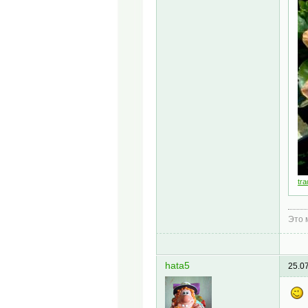
tr
Это 
hata5
25.0