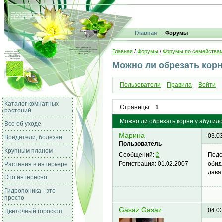
Главная
Форумы
Главная
/
Форумы
/
Форумы по семейства
Можно ли обрезать корн
Пользователи
Правила
Войти
Каталог комнатных
Страницы:
1
растений
Можно ли обрезать корни у абутил
Все об уходе
Марина
03.0
Вредители, болезни
Пользователь
Крупным планом
Подс
Сообщений:
2
обид
Регистрация:
01.02.2007
Растения в интерьере
дава
Это интересно
Гидропоника - это
просто
Gasaz Gasaz
04.0
Цветочный гороскоп