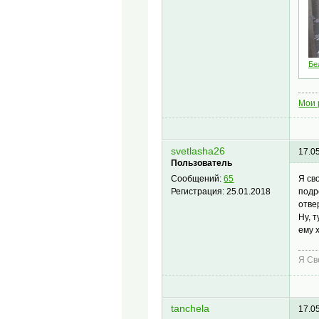
Бе
Мои 
svetlasha26
17.0
Пользователь
Я св
Сообщений:
65
подр
Регистрация:
25.01.2018
отве
Ну, 
ему 
Я Св
tanchela
17.0