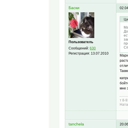
Баски
02.0
Ци
Ma
До
ес
за
Пользователь
пр
Сп
Сообщений:
630
Регистрация:
13.07.2010
Мари
раст
отли
Такж
капр
бойт
мне 
т 8-
Нат
tanchela
20.0