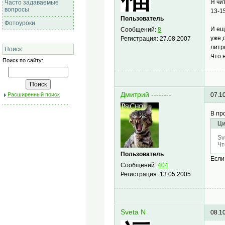
Я чи
Часто задаваемые
вопросы
13-1
Пользователь
Фотоуроки
И ещ
Сообщений:
8
уже 
Регистрация:
27.08.2007
литр
Поиск
Что 
Поиск по сайту:
Дмитрий --------
07.1
Расширенный поиск
В пр
Ци
Sv
Чт
Пользователь
Если
Сообщений:
404
Регистрация:
13.05.2005
Sveta N
08.1