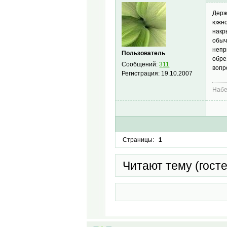
Держ
южно
накр
обыч
непр
Пользователь
обре
Сообщений:
311
вопр
Регистрация:
19.10.2007
Наб
Страницы:
1
Читают тему (гост