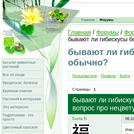
Главная
Форумы
Главная
/
Форумы
/
Фо
бывают ли гибискусы 
бывают ли ги
обычно?
Каталог комнатных
растений
Все об уходе
Пользователи
Правила
Войти
Вредители, болезни
Страницы:
1
Крупным планом
бывают ли гибиску
Растения в интерьере
вопрос про нецвет
Это интересно
Гидропоника - это
Sveta N
06.1
просто
Цветочный гороскоп
Или 