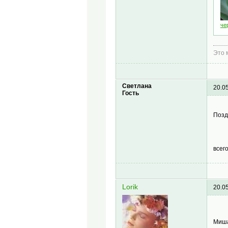
че
Это 
Светлана
20.0
Гость
Поз
всег
Lorik
20.0
Миша