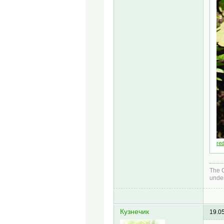
red
The C
under
Кузнечик
19.0