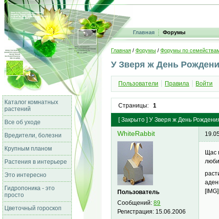
Главная
Форумы
Главная
/
Форумы
/
Форумы по семейства
У Зверя ж День Рождени
Пользователи
Правила
Войти
Каталог комнатных
Страницы:
1
растений
[
Закрыто
]
У Зверя ж День Рождения
Все об уходе
WhiteRabbit
19.0
Вредители, болезни
Крупным планом
Щас 
люби
Растения в интерьере
раст
Это интересно
аден
Гидропоника - это
[IMG]
Пользователь
просто
Сообщений:
89
Цветочный гороскоп
Регистрация:
15.06.2006