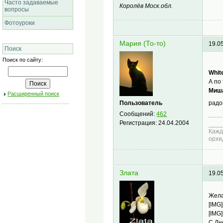
Часто задаваемые
Королёв Моск.обл.
вопросы
Фотоуроки
Мария (То-то)
19.0
Поиск
Поиск по сайту:
Whit
А по
Миш
Расширенный поиск
Пользователь
рад
Сообщений:
462
Регистрация:
24.04.2004
____
Кажд
орхид
Злата
19.0
Жела
[IMG]
[IMG]
С Дн