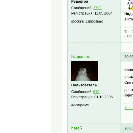
Редактор
Сообщений:
3792
Регистрация:
11.05.2004
Над
а чт
Москва, Строгино
The 
COND
Надюшок
20.0
изви
2
Su
Сие 
Пользователь
раст
Сообщений:
610
коро
Регистрация:
01.10.2006
Кострома
Кое ч
hata5
20.0