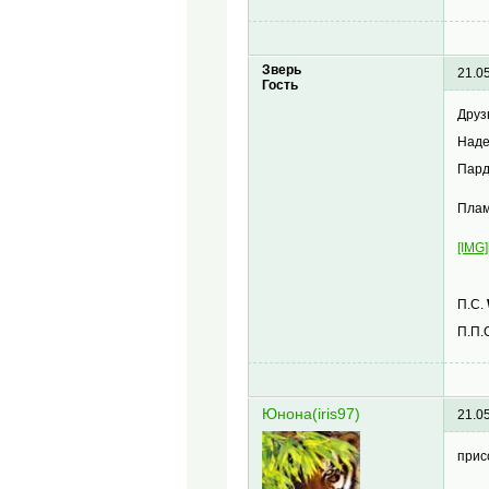
Зверь
21.0
Гость
Друз
Наде
Пард
Плам
[IMG
П.С.
П.П.
Юнона(iris97)
21.0
прис