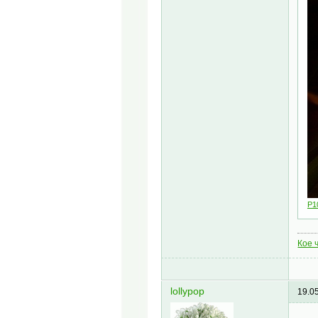
P1
Кое ч
lollypop
19.0