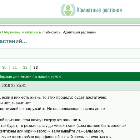
м
/
Абутилоны и гибискусы
/ Гибискусы. Адаптация растений...
стений...
30
31
32
33
 Первые дни жизни на нашей земле.
1.2019 22:35:41
, если в них есть жизнь, то этих процедур будет достаточно.
и нет, значит нет.
но химией не нагружайте. Не она решающая в таких делах.
ой признак, если начнут сверху веточки гнить.
 так будет, то режьте сразу до живой ткани (срез должен быть зелёный,
желтизны или коричневого) и замазывайте лак-бальзамом,
больше всего люблю парафиновой свечой срезы запечатывать.