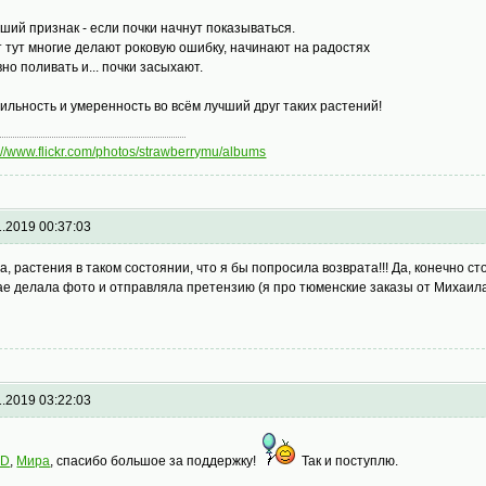
ший признак - если почки начнут показываться.
т тут многие делают роковую ошибку, начинают на радостях
вно поливать и... почки засыхают.
ильность и умеренность во всём лучший друг таких растений!
://www.flickr.com/photos/strawberrymu/albums
1.2019 00:37:03
а, растения в таком состоянии, что я бы попросила возврата!!! Да, конечно с
ае делала фото и отправляла претензию (я про тюменские заказы от Михаила)
1.2019 03:22:03
iD
,
Мира
, спасибо большое за поддержку!
Так и поступлю.