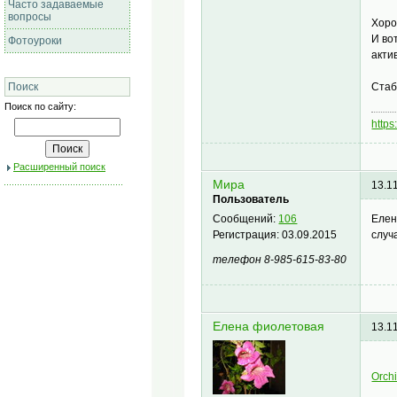
Часто задаваемые
вопросы
Хоро
И во
Фотоуроки
акти
Стаб
Поиск
Поиск по сайту:
https
Расширенный поиск
Мира
13.1
Пользователь
Елен
Сообщений:
106
случ
Регистрация:
03.09.2015
телефон 8-985-615-83-80
Елена фиолетовая
13.1
Orch