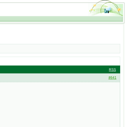
RSS
#641