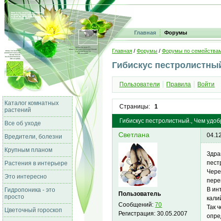
Главная
Форумы
Главная
/
Форумы
/
Форумы по семейства
Гибискус пестролистны
Пользователи
Правила
Войти
Каталог комнатных
Страницы:
1
растений
Гибискус пестролистный., Чем удоб
Все об уходе
Светлана
04.1
Вредители, болезни
Крупным планом
Здра
пест
Растения в интерьере
Чере
Это интересно
пере
В ин
Гидропоника - это
Пользователь
просто
кали
Сообщений:
70
Так 
Цветочный гороскоп
Регистрация:
30.05.2007
опре