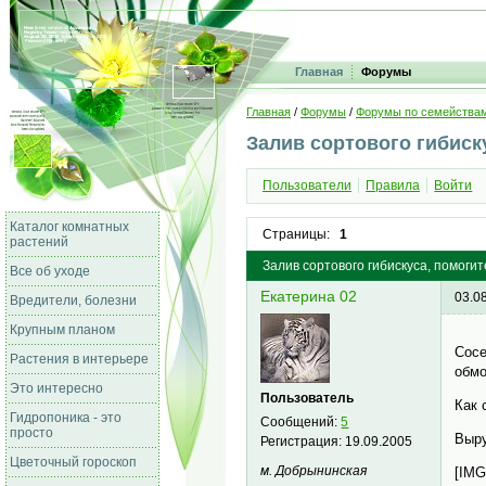
Главная
Форумы
Главная
/
Форумы
/
Форумы по семейства
Залив сортового гибиску
Пользователи
Правила
Войти
Каталог комнатных
Страницы:
1
растений
Залив сортового гибискуса, помогит
Все об уходе
Екатерина 02
03.0
Вредители, болезни
Крупным планом
Сосе
Растения в интерьере
обмо
Это интересно
Пользователь
Как 
Гидропоника - это
Сообщений:
5
просто
Выру
Регистрация:
19.09.2005
Цветочный гороскоп
м. Добрынинская
[IMG