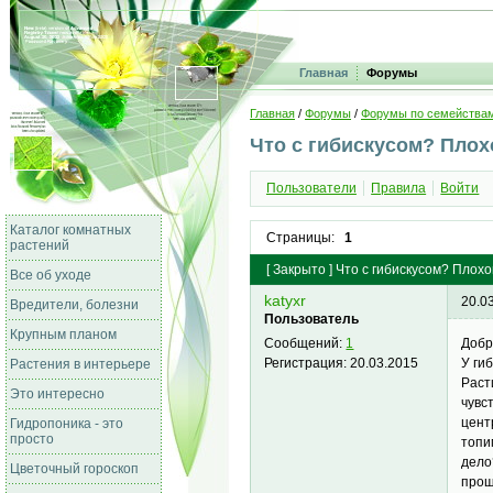
Главная
Форумы
Главная
/
Форумы
/
Форумы по семейства
Что с гибискусом? Плох
Пользователи
Правила
Войти
Каталог комнатных
Страницы:
1
растений
[
Закрыто
]
Что с гибискусом? Плохо
Все об уходе
katyxr
20.0
Вредители, болезни
Пользователь
Крупным планом
Добр
Сообщений:
1
У ги
Регистрация:
20.03.2015
Растения в интерьере
Раст
Это интересно
чувс
цент
Гидропоника - это
просто
топи
дело
Цветочный гороскоп
прош