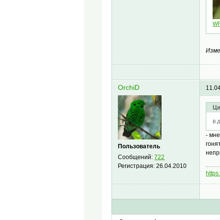
WP
Изме
OrchiD
11.0
Ци
в 
- мн
гоня
Пользователь
непр
Сообщений:
722
Регистрация:
26.04.2010
https