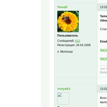
НинаК
13.0
Tama
Alin
Спас
Пользователь
Сообщений:
412
Etou
Регистрация:
26.04.2006
[IMG]
г. Мытищи
[IMG]
тел.
Вопр
motyaKz
13.0
Всех
мал