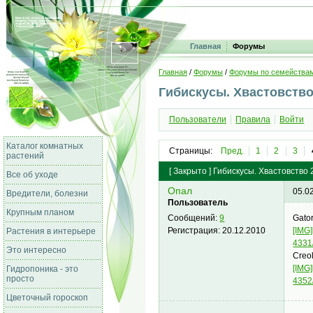
Главная
Форумы
Главная
/
Форумы
/
Форумы по семейства
Гибискусы. Хвастовство 
Пользователи
Правила
Войти
Каталог комнатных
Страницы:
Пред.
1
2
3
растений
[
Закрыто
]
Гибискусы. Хвастовство 2
Все об уходе
Опал
05.0
Вредители, болезни
Пользователь
Крупным планом
Gator
Сообщений:
9
[IMG
Регистрация:
20.12.2010
Растения в интерьере
4331
Это интересно
Creo
[IMG]
Гидропоника - это
просто
4352
Цветочный гороскоп