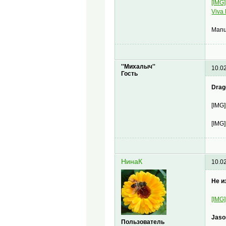
[IMG
Viva
Manu
''Михалыч''
10.0
Гость
Drag
[IMG]
[IMG]
НинаК
10.0
Не и
[IMG]
Jaso
Пользователь