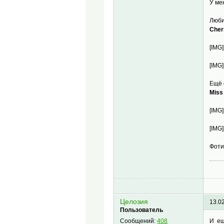
У ме
Люб
Cher
[IMG]
[IMG]
Ещё 
Miss
[IMG]
[IMG]
Фоти
Целозия
13.0
Пользователь
И ещ
Сообщений:
408