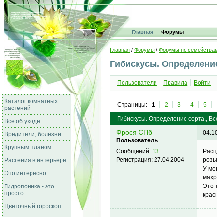
Главная
Форумы
Главная
/
Форумы
/
Форумы по семейства
Гибискусы. Определение
Пользователи
Правила
Войти
Каталог комнатных
Страницы:
1
2
3
4
5
растений
Гибискусы. Определение сорта., Вс
Все об уходе
Фрося СПб
04.1
Вредители, болезни
Пользователь
Крупным планом
Расц
Сообщений:
13
розы
Регистрация:
27.04.2004
Растения в интерьере
У ме
Это интересно
махр
Это 
Гидропоника - это
просто
крас
Цветочный гороскоп