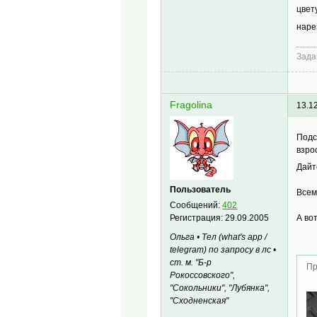
цвет
наре
Зада
Fragolina
13.1
Подс
взро
Дайт
Пользователь
Все
Сообщений:
402
Регистрация:
29.09.2005
А во
Ольга • Тел (what's app /
telegram) по запросу в лс •
ст. м. "Б-р
Пр
Рокоссовского",
"Сокольники", "Лубянка",
"Сходненская"