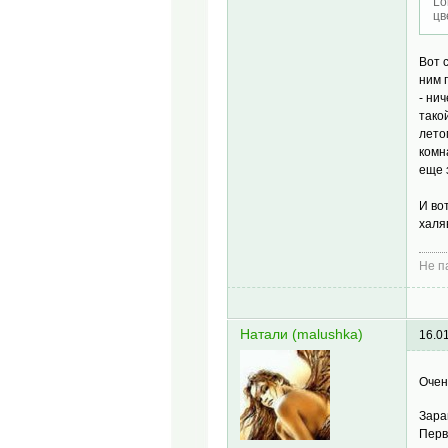
Lo
цв
Вот 
ним 
- ни
тако
лето
комн
еще 
И во
халя
Не п
Натали (malushka)
16.0
Очен
Зара
Перв