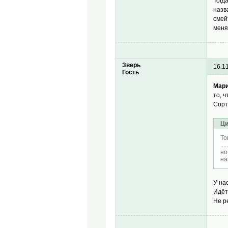
Тогд
назв
смей
меня
Зверь
16.1
Гость
Мари
то, 
Сорт
Ци
То
.....
но
на
У на
Идёт
Не р