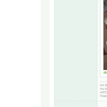
gi
НА М
На б
•ОП
Помо